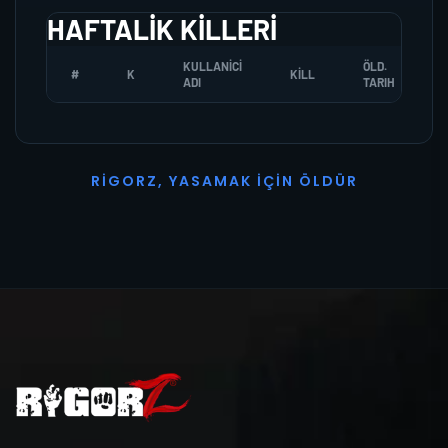
HAFTALIK KILLERI
KULLANICI
ÖLD.
#
K
KILL
ADI
TARIH
R
I
G
O
R
Z
,
Y
A
S
A
M
A
K
İ
Ç
I
N
Ö
L
D
Ü
R