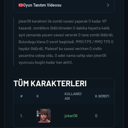
Oyun Tanıtım Videosu
joker06 karakteri ile zombi savasi yaparak 0 kadar XP
kazandi, zombilere öldürülmeden 0 dakika hayatta kaldi,
ayni zamanda yasam savasi vererek 0 tane zombi öldürdü.
Bulundugu klana 0 seref bagisladi, MMO FPS / MMO TPS 0
haydut öldürdü. Malesef bu savasi verirken 0 sivilin
yasamina sebep oldu. 0 adet nama sahip olan joker06
oyuncusu bugün kadar kan akitti.
TÜM KARAKTERLERI
KULLANICI
#
K
K.SEREFI
ZO
ADI
1.
joker06
0
0