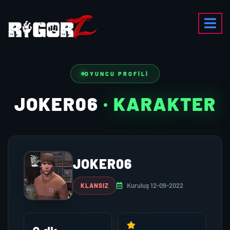
OYUNCU PROFILI
JOKER06
· KARAKTER
JOKER06
Kuruluş 12-09-2022
KLANSIZ