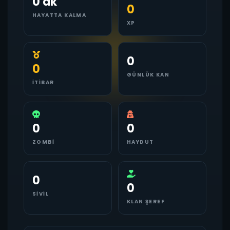
0 dk
0
HAYATTA KALMA
XP
0
0
GÜNLÜK KAN
İTIBAR
0
0
ZOMBI
HAYDUT
0
0
SIVIL
KLAN ŞEREF