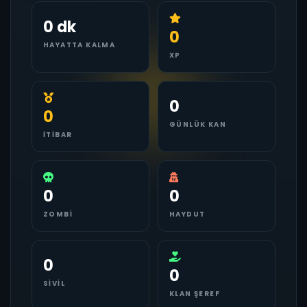
0 dk
0
HAYATTA KALMA
XP
0
0
GÜNLÜK KAN
İTIBAR
0
0
ZOMBI
HAYDUT
0
0
SIVIL
KLAN ŞEREF