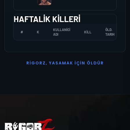
HAFTALIK KILLERI
KULLANICI
ÖLD.
#
K
KILL
ADI
TARIH
R
I
G
O
R
Z
,
Y
A
S
A
M
A
K
İ
Ç
I
N
Ö
L
D
Ü
R