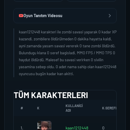
Oyun Tanıtım Videosu
kaan1212448 karakteri ile zombi savasi yaparak 0 kadar XP
kazandi, zombilere öldürülmeden 0 dakika hayatta kaldi,
ayni zamanda yasam savasi vererek 0 tane zombi öldürdü.
Bulundugu klana 0 seref bagisladi, MMO FPS / MMO TPS 0
haydut öldürdü. Malesef bu savasi verirken 0 sivilin
yasamina sebep oldu. 0 adet nama sahip olan kaan1212448
oyuncusu bugün kadar kan akitti.
TÜM KARAKTERLERI
KULLANICI
#
K
K.SEREFI
ADI
1.
kaan1212448
0