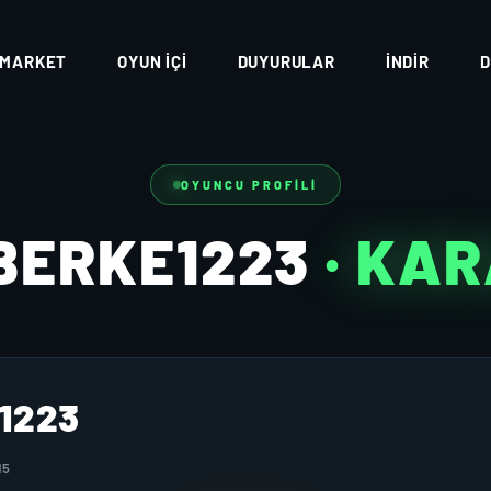
MARKET
OYUN İÇI
DUYURULAR
İNDIR
D
OYUNCU PROFILI
BERKE1223
· KA
1223
15