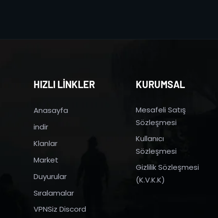
HIZLI LİNKLER
KURUMSAL
Mesafeli Satış
Anasayfa
Sözleşmesi
indir
Kullanıcı
Klanlar
Sözleşmesi
Market
Gizlilik Sözleşmesi
Duyurular
(K.V.K.K)
Sıralamalar
VPNSiz Discord