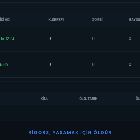
CI ADI
K.SEREFI
ZOMBI
HAYD
rke1223
0
0
0
de64
0
0
0
KILL
ÖLD. TARIH
ÖL
R
I
G
O
R
Z
,
Y
A
S
A
M
A
K
İ
Ç
I
N
Ö
L
D
Ü
R