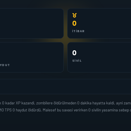
0
İTIBAR
0
SIVIL
YDUT
k 0 kadar XP kazandi, zombilere öldürülmeden 0 dakika hayatta kaldi, ayni za
O TPS 0 haydut öldürdü. Malesef bu savasi verirken 0 sivilin yasamina sebep