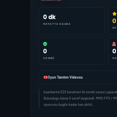
0 dk
0
HAYATTA KALMA
XP
0
0
ZOMBI
HA
Oyun Tanıtım Videosu
kaanberke1223 karakteri ile zombi savasi yapara
Bulundugu klana 0 seref bagisladi, MMO FPS / MM
oyuncusu bugün kadar kan akitti.