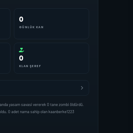
0
GÜNLÜK KAN
0
KLAN ŞEREF
manda yasam savasi vererek 0 tane zombi öldürdü.
 oldu. 0 adet nama sahip olan kaanberke1223