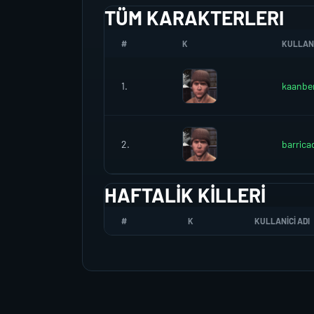
TÜM KARAKTERLERI
#
K
KULLANI
1.
kaanbe
2.
barrica
HAFTALIK KILLERI
#
K
KULLANICI ADI