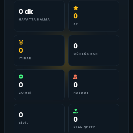
0 dk
0
HAYATTA KALMA
XP
0
0
GÜNLÜK KAN
İTIBAR
0
0
ZOMBI
HAYDUT
0
0
SIVIL
KLAN ŞEREF