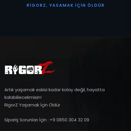
R
I
G
O
R
Z
,
Y
A
S
A
M
A
K
İ
Ç
I
N
Ö
L
D
Ü
R
Artık yaşamak eskisi kadar kolay değil, hayatta
kalabiliecekmisin!
RigorZ Yaşamak İçin Öldür
Sipariş Sorunları İçin : +9 0850 304 32 09