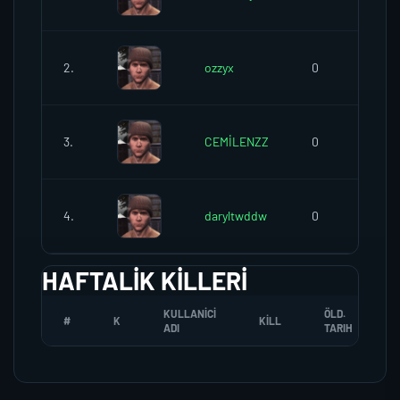
2.
ozzyx
0
3.
CEMİLENZZ
0
4.
daryltwddw
0
HAFTALIK KILLERI
KULLANICI
ÖLD.
#
K
KILL
ADI
TARIH