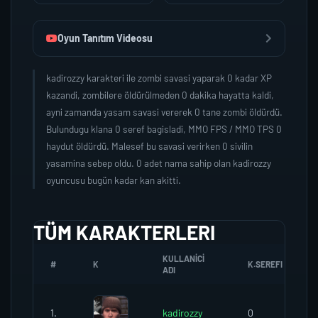
Oyun Tanıtım Videosu
kadirozzy karakteri ile zombi savasi yaparak 0 kadar XP
kazandi, zombilere öldürülmeden 0 dakika hayatta kaldi,
ayni zamanda yasam savasi vererek 0 tane zombi öldürdü.
Bulundugu klana 0 seref bagisladi, MMO FPS / MMO TPS 0
haydut öldürdü. Malesef bu savasi verirken 0 sivilin
yasamina sebep oldu. 0 adet nama sahip olan kadirozzy
oyuncusu bugün kadar kan akitti.
TÜM KARAKTERLERI
KULLANICI
#
K
K.SEREFI
ADI
1.
kadirozzy
0