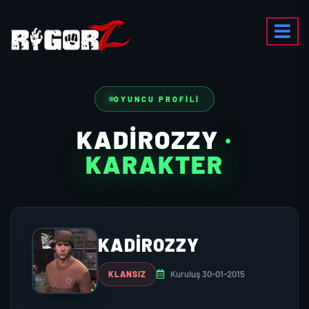
OYUNCU PROFILI
KADIROZZY
·
KARAKTER
KADIROZZY
Kuruluş 30-01-2015
KLANSIZ