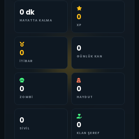
0 dk
0
HAYATTA KALMA
XP
0
0
GÜNLÜK KAN
İTIBAR
0
0
ZOMBI
HAYDUT
0
0
SIVIL
KLAN ŞEREF