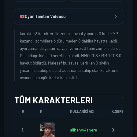
Oyun Tanıtım Videosu
karakter3 karakteri ile zombi savasi yaparak 0 kadar XP
kazandi, zombilere öldürülmeden 0 dakika hayatta kaldi,
ayni zamanda yasam savasi vererek 0 tane zombi öldürdü.
Bulundugu klana 0 seref bagisladi, MMO FPS / MMO TPS 0
haydut öldürdü. Malesef bu savasi verirken 0 sivilin
yasamina sebep oldu. 0 adet nama sahip olan karakter3
oyuncusu bugün kadar kan akitti.
TÜM KARAKTERLERI
#
K
KULLANICI ADI
K.SEREFI
1.
alihanw4shere
0