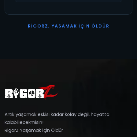
R
I
G
O
R
Z
,
Y
A
S
A
M
A
K
İ
Ç
I
N
Ö
L
D
Ü
R
Artık yaşamak eskisi kadar kolay değil, hayatta
kalabiliecekmisin!
RigorZ Yaşamak İçin Öldür