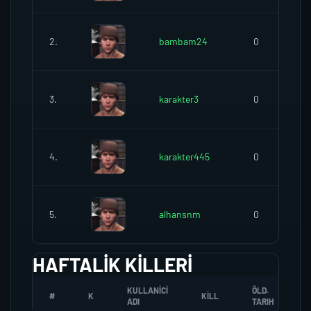
2.
bambam24
0
3.
karakter3
0
4.
karakter445
0
5.
alhansnm
0
HAFTALIK KILLERI
KULLANICI
ÖLD.
#
K
KILL
ADI
TARIH