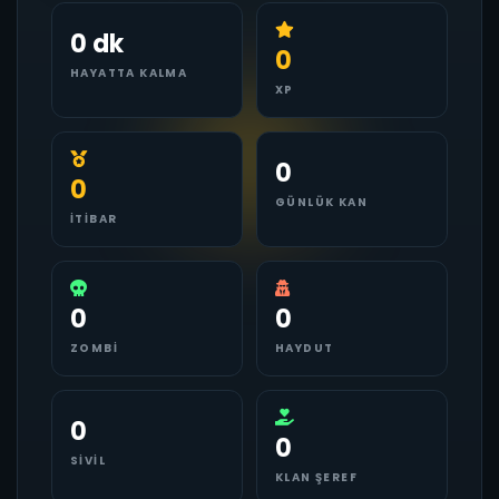
0 dk
0
HAYATTA KALMA
XP
0
0
GÜNLÜK KAN
İTIBAR
0
0
ZOMBI
HAYDUT
0
0
SIVIL
KLAN ŞEREF