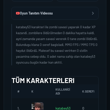
Oyun Tanıtım Videosu
katabey53 karakteri ile zombi savasi yaparak 0 kadar XP
kazandi, zombilere öldürülmeden 0 dakika hayatta kaldi,
ayni zamanda yasam savasi vererek 0 tane zombi öldürdü.
Bulundugu klana 0 seref bagisladi, MMO FPS / MMO TPS 0
haydut öldürdü. Malesef bu savasi verirken 0 sivilin
yasamina sebep oldu. 0 adet nama sahip olan katabey53
oyuncusu bugün kadar kan akitti.
TÜM KARAKTERLERI
KULLANICI
#
K
K.SEREFI
ZO
ADI
1.
katabey53
0
0