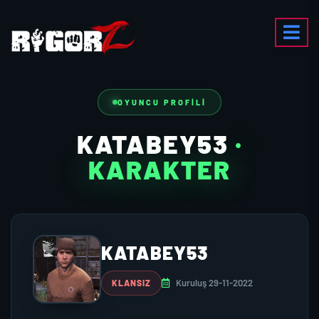
OYUNCU PROFILI
KATABEY53
·
KARAKTER
KATABEY53
Kuruluş 29-11-2022
KLANSIZ