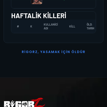
HAFTALIK KILLERI
KULLANICI
ÖLD.
#
K
KILL
ADI
TARIH
R
I
G
O
R
Z
,
Y
A
S
A
M
A
K
İ
Ç
I
N
Ö
L
D
Ü
R