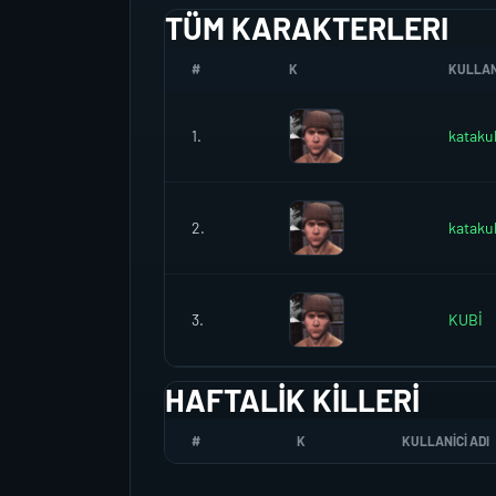
TÜM KARAKTERLERI
#
K
KULLANI
1.
kataku
2.
kataku
3.
KUBİ
HAFTALIK KILLERI
#
K
KULLANICI ADI