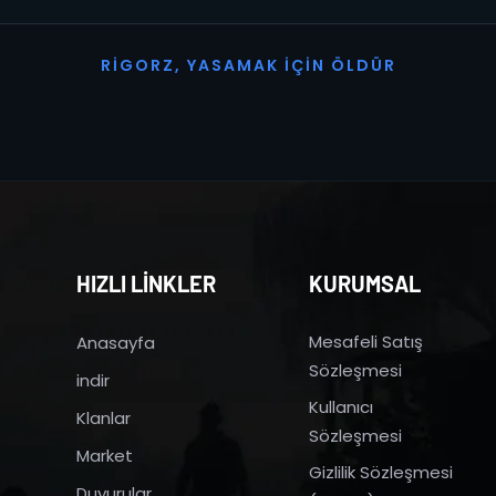
R
I
G
O
R
Z
,
Y
A
S
A
M
A
K
İ
Ç
I
N
Ö
L
D
Ü
R
HIZLI LİNKLER
KURUMSAL
Mesafeli Satış
Anasayfa
Sözleşmesi
indir
Kullanıcı
Klanlar
Sözleşmesi
Market
Gizlilik Sözleşmesi
Duyurular