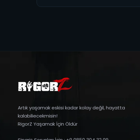
Artık yaşamak eskisi kadar kolay değil, hayatta
kalabiliecekmisin!
RigorZ Yaşamak İçin Öldür
Sipariş Sorunları İçin : +9 0850 304 32 09