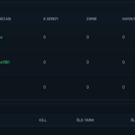
CI ADI
K.SEREFI
ZOMBI
HAYDU
le
0
0
0
le1961
0
0
0
0
0
0
KILL
ÖLD. TARIH
ÖL