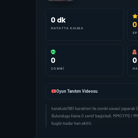
0 dk
0
HAYATTA KALMA
XP
0
0
ZOMBI
HA
Oyun Tanıtım Videosu
katakule1961 karakteri ile zombi savasi yaparak
Bulundugu klana 0 seref bagisladi, MMO FPS / MM
bugün kadar kan akitti.