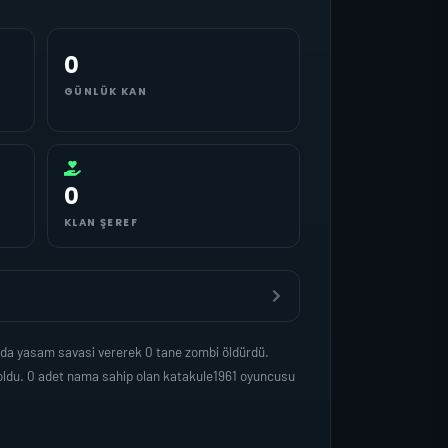
0
GÜNLÜK KAN
0
KLAN ŞEREF
nda yasam savasi vererek 0 tane zombi öldürdü.
oldu. 0 adet nama sahip olan katakule1961 oyuncusu