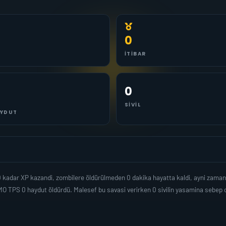
0
İTIBAR
0
SIVIL
YDUT
 0 kadar XP kazandi, zombilere öldürülmeden 0 dakika hayatta kaldi, ayni zama
O TPS 0 haydut öldürdü. Malesef bu savasi verirken 0 sivilin yasamina sebep 