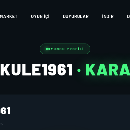
MARKET
OYUN İÇI
DUYURULAR
İNDIR
D
OYUNCU PROFILI
KULE1961
· KAR
61
15