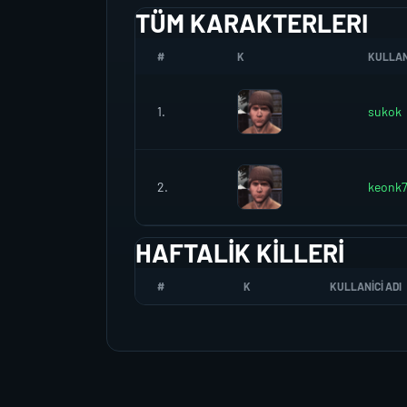
TÜM KARAKTERLERI
#
K
KULLANI
1.
sukok
2.
keonk
HAFTALIK KILLERI
#
K
KULLANICI ADI