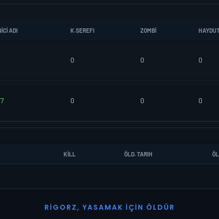
CI ADI
K.SEREFI
ZOMBI
HAYDU
0
0
0
77
0
0
0
KILL
ÖLD. TARIH
ÖL
R
I
G
O
R
Z
,
Y
A
S
A
M
A
K
İ
Ç
I
N
Ö
L
D
Ü
R