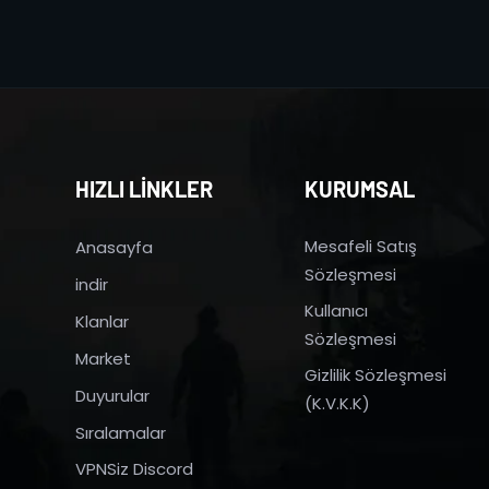
HIZLI LİNKLER
KURUMSAL
Mesafeli Satış
Anasayfa
Sözleşmesi
indir
Kullanıcı
Klanlar
Sözleşmesi
Market
Gizlilik Sözleşmesi
Duyurular
(K.V.K.K)
Sıralamalar
VPNSiz Discord