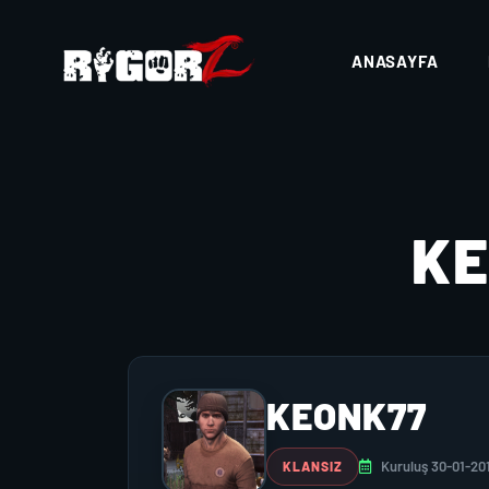
ANASAYFA
K
KEONK77
Kuruluş 30-01-20
KLANSIZ