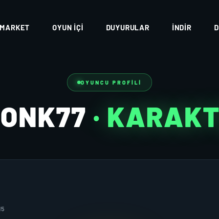
MARKET
OYUN İÇI
DUYURULAR
İNDIR
D
OYUNCU PROFILI
EONK77
· KARAK
15