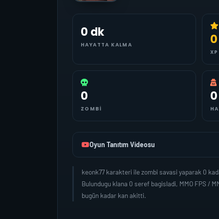
0 dk
0
HAYATTA KALMA
XP
0
0
ZOMBI
HA
Oyun Tanıtım Videosu
keonk77 karakteri ile zombi savasi yaparak 0 ka
Bulundugu klana 0 seref bagisladi, MMO FPS / MM
bugün kadar kan akitti.