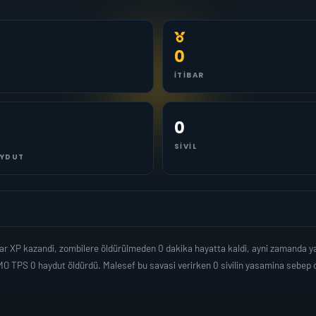
0
İTIBAR
0
SIVIL
YDUT
dar XP kazandi, zombilere öldürülmeden 0 dakika hayatta kaldi, ayni zamanda 
O TPS 0 haydut öldürdü. Malesef bu savasi verirken 0 sivilin yasamina sebep