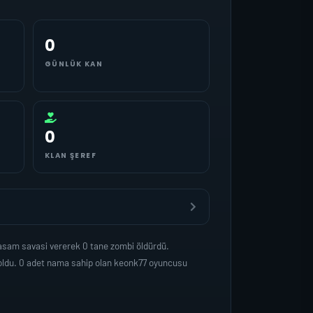
0
GÜNLÜK KAN
0
KLAN ŞEREF
yasam savasi vererek 0 tane zombi öldürdü.
 oldu. 0 adet nama sahip olan keonk77 oyuncusu