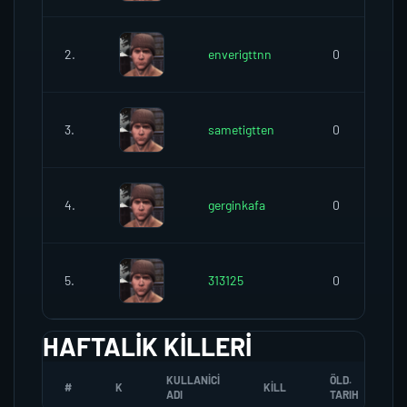
2.
enverigttnn
0
3.
sametigtten
0
4.
gerginkafa
0
5.
313125
0
HAFTALIK KILLERI
KULLANICI
ÖLD.
#
K
KILL
ADI
TARIH