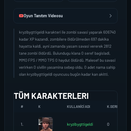
Oyun Tanıtım Videosu
kryzibygttigeldi karakteri ile zombi savasi yaparak 606740
kadar XP kazandi, zombilere öldürülmeden 697 dakika
hayatta kaldi, ayni zamanda yasam savasi vererek 2812
tane zombi öldürdü. Bulundugu klana 0 seref bagisladi,
MMO FPS / MMO TPS 0 haydut öldürdü. Malesef bu savasi
verirken 0 sivilin yasamina sebep oldu. 0 adet nama sahip
olan kryzibygttigeldi oyuncusu bugün kadar kan akitti.
TÜM KARAKTERLERI
#
K
KULLANICI ADI
K.SEREFI
1.
kryzibygttigeldi
0