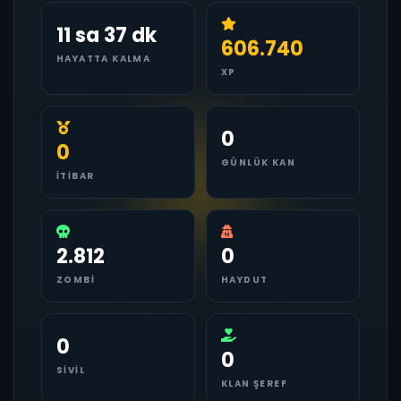
11 sa 37 dk
606.740
HAYATTA KALMA
XP
0
0
GÜNLÜK KAN
İTIBAR
2.812
0
ZOMBI
HAYDUT
0
0
SIVIL
KLAN ŞEREF