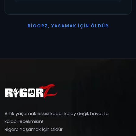
R
I
G
O
R
Z
,
Y
A
S
A
M
A
K
İ
Ç
I
N
Ö
L
D
Ü
R
Artık yaşamak eskisi kadar kolay değil, hayatta
kalabiliecekmisin!
RigorZ Yaşamak İçin Öldür