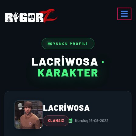
OYUNCU PROFILI
LACRIWOSA
·
KARAKTER
LACRIWOSA
Kuruluş 16-08-2022
KLANSIZ