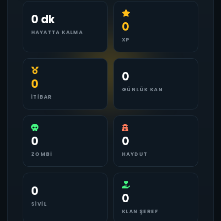
0 dk
0
HAYATTA KALMA
XP
0
0
GÜNLÜK KAN
İTIBAR
0
0
ZOMBI
HAYDUT
0
0
SIVIL
KLAN ŞEREF