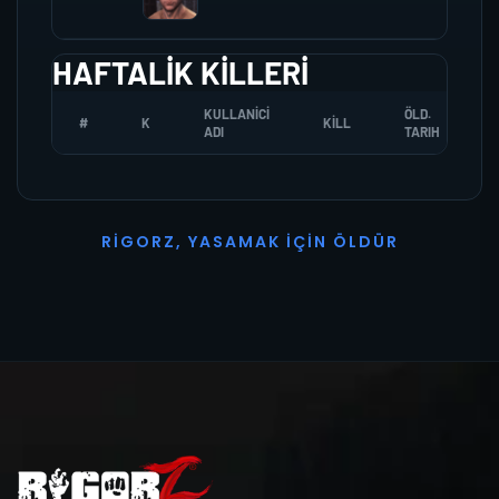
HAFTALIK KILLERI
KULLANICI
ÖLD.
#
K
KILL
ADI
TARIH
R
I
G
O
R
Z
,
Y
A
S
A
M
A
K
İ
Ç
I
N
Ö
L
D
Ü
R