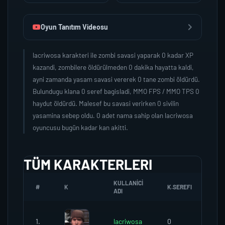
Oyun Tanıtım Videosu
lacriwosa karakteri ile zombi savasi yaparak 0 kadar XP
kazandi, zombilere öldürülmeden 0 dakika hayatta kaldi,
ayni zamanda yasam savasi vererek 0 tane zombi öldürdü.
Bulundugu klana 0 seref bagisladi, MMO FPS / MMO TPS 0
haydut öldürdü. Malesef bu savasi verirken 0 sivilin
yasamina sebep oldu. 0 adet nama sahip olan lacriwosa
oyuncusu bugün kadar kan akitti.
TÜM KARAKTERLERI
KULLANICI
#
K
K.SEREFI
ZO
ADI
1.
lacriwosa
0
0