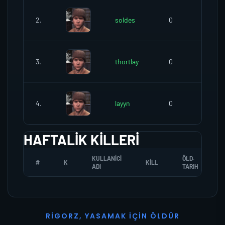
2.
soldes
0
0
3.
thortlay
0
0
4.
layyn
0
0
HAFTALIK KILLERI
KULLANICI
ÖLD.
#
K
KILL
ADI
TARIH
R
I
G
O
R
Z
,
Y
A
S
A
M
A
K
İ
Ç
I
N
Ö
L
D
Ü
R