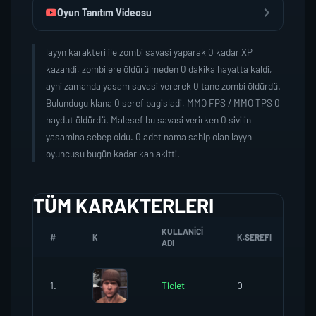
Oyun Tanıtım Videosu
layyn karakteri ile zombi savasi yaparak 0 kadar XP
kazandi, zombilere öldürülmeden 0 dakika hayatta kaldi,
ayni zamanda yasam savasi vererek 0 tane zombi öldürdü.
Bulundugu klana 0 seref bagisladi, MMO FPS / MMO TPS 0
haydut öldürdü. Malesef bu savasi verirken 0 sivilin
yasamina sebep oldu. 0 adet nama sahip olan layyn
oyuncusu bugün kadar kan akitti.
TÜM KARAKTERLERI
KULLANICI
#
K
K.SEREFI
ZO
ADI
1.
Ticlet
0
0