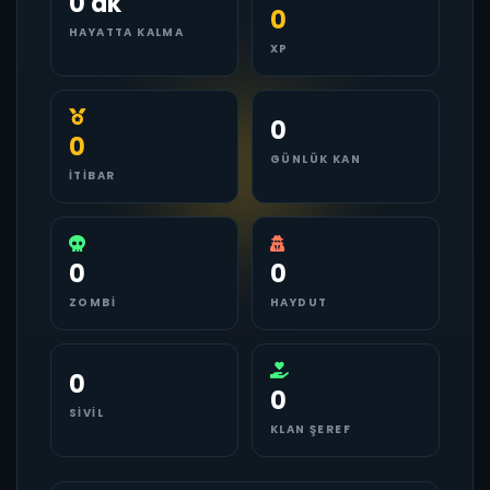
0 dk
0
HAYATTA KALMA
XP
0
0
GÜNLÜK KAN
İTIBAR
0
0
ZOMBI
HAYDUT
0
0
SIVIL
KLAN ŞEREF