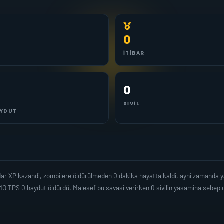
0
İTIBAR
0
SIVIL
YDUT
adar XP kazandi, zombilere öldürülmeden 0 dakika hayatta kaldi, ayni zamanda 
O TPS 0 haydut öldürdü. Malesef bu savasi verirken 0 sivilin yasamina sebep 