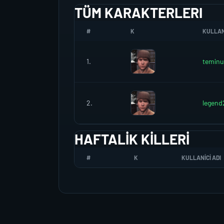
TÜM KARAKTERLERI
#
K
KULLANI
1.
teminu
2.
legend
HAFTALIK KILLERI
#
K
KULLANICI ADI