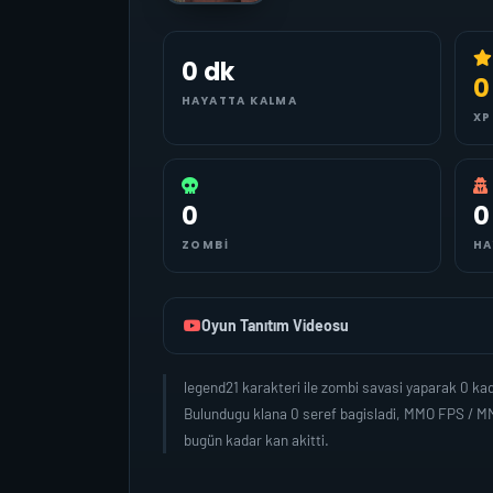
0 dk
0
HAYATTA KALMA
XP
0
0
ZOMBI
HA
Oyun Tanıtım Videosu
legend21 karakteri ile zombi savasi yaparak 0 k
Bulundugu klana 0 seref bagisladi, MMO FPS / MM
bugün kadar kan akitti.