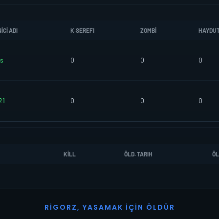
CI ADI
K.SEREFI
ZOMBI
HAYDU
s
0
0
0
21
0
0
0
KILL
ÖLD. TARIH
ÖL
R
I
G
O
R
Z
,
Y
A
S
A
M
A
K
İ
Ç
I
N
Ö
L
D
Ü
R