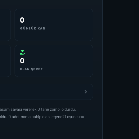
0
GÜNLÜK KAN
0
KLAN ŞEREF
yasam savasi vererek 0 tane zombi öldürdü.
oldu. 0 adet nama sahip olan legend21 oyuncusu