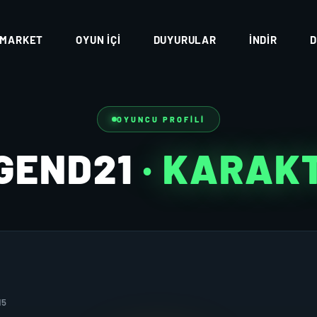
MARKET
OYUN İÇI
DUYURULAR
İNDIR
D
OYUNCU PROFILI
GEND21
· KARAK
15