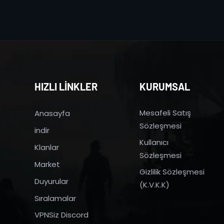
HIZLI LİNKLER
KURUMSAL
Mesafeli Satış
Anasayfa
Sözleşmesi
indir
Kullanıcı
Klanlar
Sözleşmesi
Market
Gizlilik Sözleşmesi
Duyurular
(K.V.K.K)
Sıralamalar
VPNSiz Discord