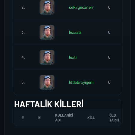
2.
cekirgecanerr
0
3.
lexaatr
0
4.
lextr
0
5.
littlebroyigeni
0
HAFTALIK KILLERI
KULLANICI
ÖLD.
#
K
KILL
ADI
TARIH