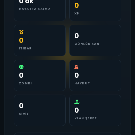
0 dk
0
HAYATTA KALMA
XP
0
0
GÜNLÜK KAN
İTIBAR
0
0
ZOMBI
HAYDUT
0
0
SIVIL
KLAN ŞEREF