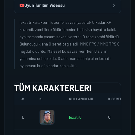
Oyun Tanıtım Videosu
lexaatr karakteri ile zombi savasi yaparak 0 kadar XP
kazandi, zombilere öldürülmeden 0 dakika hayatta kaldi,
ayni zamanda yasam savasi vererek 0 tane zombi öldürdü.
Bulundugu klana 0 seref bagisladi, MMO FPS / MMO TPS 0
haydut öldürdü. Malesef bu savasi verirken 0 sivilin
yasamina sebep oldu. 0 adet nama sahip olan lexaatr
oyuncusu bugün kadar kan akitti.
TÜM KARAKTERLERI
#
K
KULLANICI ADI
K.SEREFI
1.
lexatr0
0