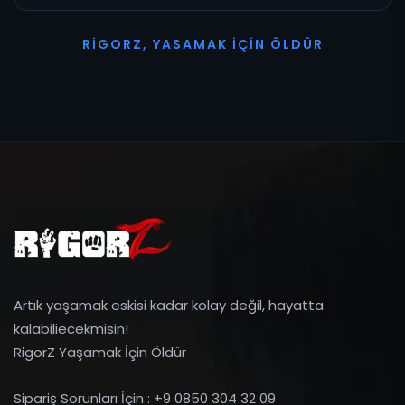
R
I
G
O
R
Z
,
Y
A
S
A
M
A
K
İ
Ç
I
N
Ö
L
D
Ü
R
Artık yaşamak eskisi kadar kolay değil, hayatta
kalabiliecekmisin!
RigorZ Yaşamak İçin Öldür
Sipariş Sorunları İçin : +9 0850 304 32 09