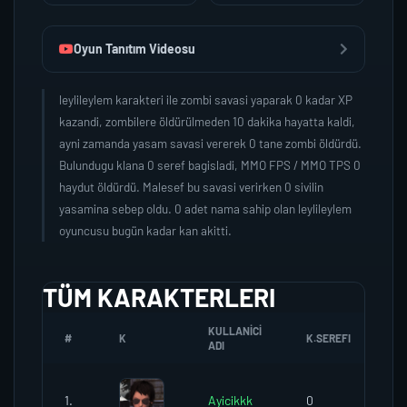
Oyun Tanıtım Videosu
leylileylem karakteri ile zombi savasi yaparak 0 kadar XP
kazandi, zombilere öldürülmeden 10 dakika hayatta kaldi,
ayni zamanda yasam savasi vererek 0 tane zombi öldürdü.
Bulundugu klana 0 seref bagisladi, MMO FPS / MMO TPS 0
haydut öldürdü. Malesef bu savasi verirken 0 sivilin
yasamina sebep oldu. 0 adet nama sahip olan leylileylem
oyuncusu bugün kadar kan akitti.
TÜM KARAKTERLERI
KULLANICI
#
K
K.SEREFI
ZO
ADI
1.
Ayicikkk
0
0