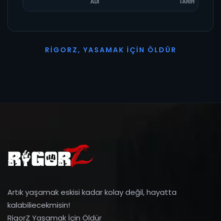
ADI
TARIH
R
I
G
O
R
Z
,
Y
A
S
A
M
A
K
İ
Ç
I
N
Ö
L
D
Ü
R
Artık yaşamak eskisi kadar kolay değil, hayatta
kalabiliecekmisin!
RigorZ Yaşamak İçin Öldür