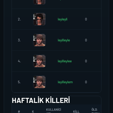
2.
leyleyli
0
0
3.
leylileyle
0
0
4.
leylileylee
0
0
5.
leylileylem
0
0
HAFTALIK KILLERI
KULLANICI
ÖLD.
#
K
KILL