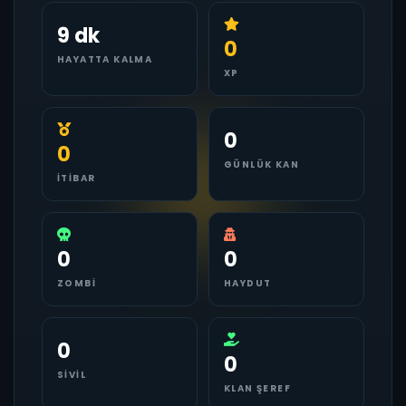
9 dk
0
HAYATTA KALMA
XP
0
0
GÜNLÜK KAN
İTIBAR
0
0
ZOMBI
HAYDUT
0
0
SIVIL
KLAN ŞEREF