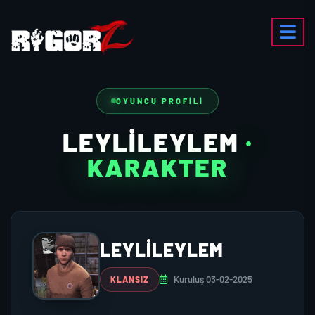
OYUNCU PROFILI
LEYLILEYLEM
·
KARAKTER
LEYLILEYLEM
Kuruluş 03-02-2025
KLANSIZ