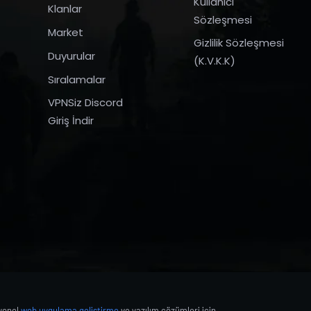
Kullanıcı
Klanlar
Sözleşmesi
Market
Gizlilik Sözleşmesi
Duyurular
(K.V.K.K)
Sıralamalar
VPNSiz Discord
Giriş İndir
syonel
web uygulama geliştirme
ve yazılım çözümleri için