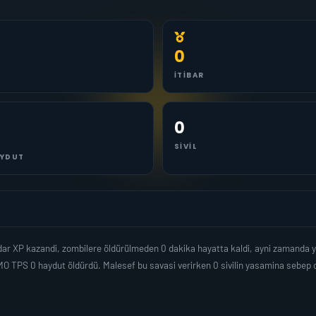
0
İTIBAR
0
SIVIL
YDUT
adar XP kazandi, zombilere öldürülmeden 0 dakika hayatta kaldi, ayni zamanda
O TPS 0 haydut öldürdü. Malesef bu savasi verirken 0 sivilin yasamina sebep 