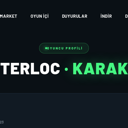
MARKET
OYUN İÇI
DUYURULAR
İNDIR
D
OYUNCU PROFILI
OTERLOC
· KARA
023