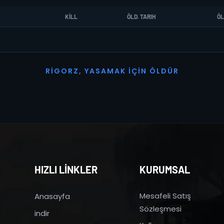
KILL
ÖLD. TARIH
ÖL
R
I
G
O
R
Z
,
Y
A
S
A
M
A
K
İ
Ç
I
N
Ö
L
D
Ü
R
HIZLI LİNKLER
KURUMSAL
Mesafeli Satış
Anasayfa
Sözleşmesi
indir