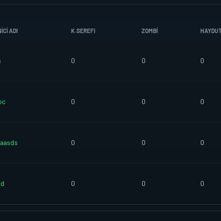
CI ADI
K.SEREFI
ZOMBI
HAYDU
s
0
0
0
oc
0
0
0
aaasds
0
0
0
id
0
0
0