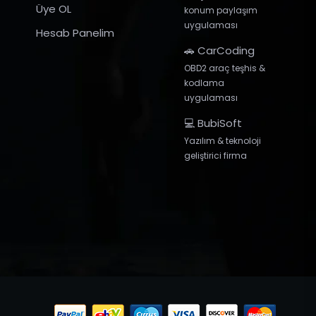
Üye OL
konum paylaşım
uygulaması
Hesab Panelim
🚗 CarCoding
OBD2 araç teşhis &
kodlama
uygulaması
💻 BubiSoft
Yazılım & teknoloji
geliştirici firma