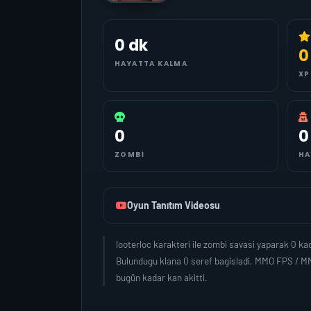
0 dk
0
HAYATTA KALMA
XP
0
0
ZOMBI
HA
Oyun Tanıtım Videosu
looterloc karakteri ile zombi savasi yaparak 0 k
Bulundugu klana 0 seref bagisladi, MMO FPS / MM
bugün kadar kan akitti.