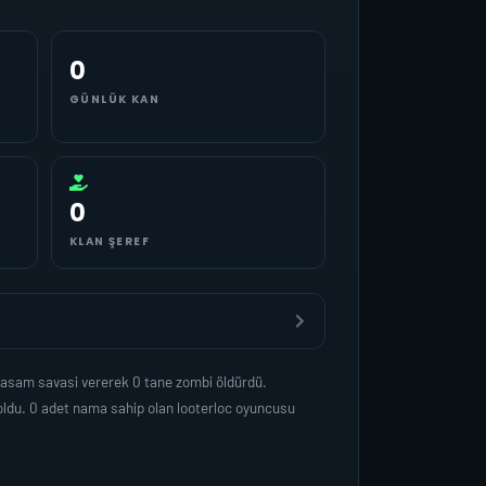
0
GÜNLÜK KAN
0
KLAN ŞEREF
 yasam savasi vererek 0 tane zombi öldürdü.
oldu. 0 adet nama sahip olan looterloc oyuncusu