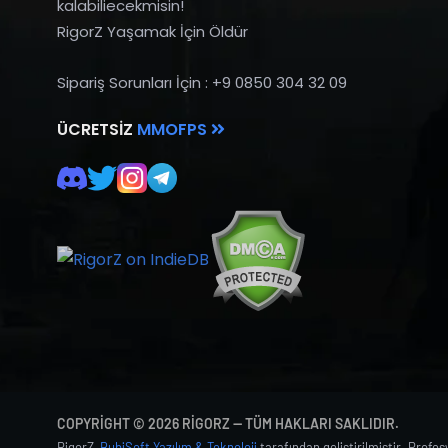
kalabiliecekmisin!
RigorZ Yaşamak İçin Öldür
Sipariş Sorunları İçin : +9 0850 304 32 09
ÜCRETSIZ
MMOFPS
COPYRIGHT © 2026 RIGORZ — TÜM HAKLARI SAKLIDIR.
RigorZ,
BubiSoft Yazılım & Teknoloji
tarafından geliştirilmiştir. Profe