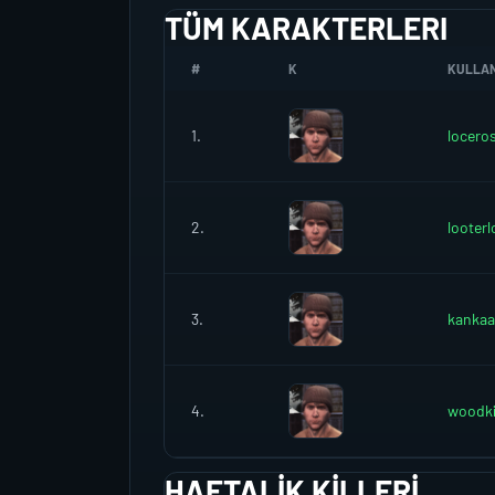
TÜM KARAKTERLERI
#
K
KULLANI
1.
locero
2.
looterl
3.
kanka
4.
woodk
HAFTALIK KILLERI