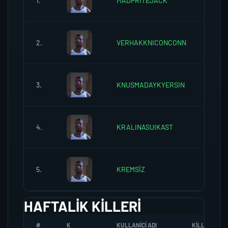
1.
MADPRITEJACK
0
2.
VERHAKKNICONCONN
0
3.
KNUSMADAYKYERSIN
0
4.
KRALINASUIKAST
0
5.
KREMSİZ
0
HAFTALIK KILLERI
#
K
KULLANICI ADI
KILL