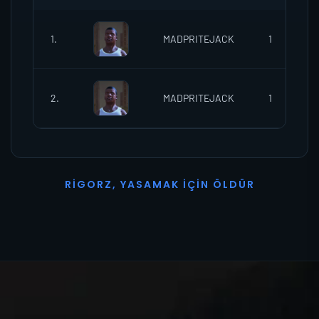
1.
MADPRITEJACK
1
2.
MADPRITEJACK
1
R
I
G
O
R
Z
,
Y
A
S
A
M
A
K
İ
Ç
I
N
Ö
L
D
Ü
R