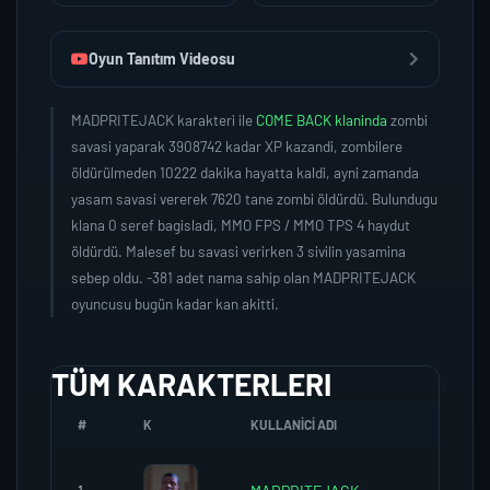
Oyun Tanıtım Videosu
MADPRITEJACK karakteri ile
COME BACK klaninda
zombi
savasi yaparak 3908742 kadar XP kazandi, zombilere
öldürülmeden 10222 dakika hayatta kaldi, ayni zamanda
yasam savasi vererek 7620 tane zombi öldürdü. Bulundugu
klana 0 seref bagisladi, MMO FPS / MMO TPS 4 haydut
öldürdü. Malesef bu savasi verirken 3 sivilin yasamina
sebep oldu. -381 adet nama sahip olan MADPRITEJACK
oyuncusu bugün kadar kan akitti.
TÜM KARAKTERLERI
#
K
KULLANICI ADI
K.SER