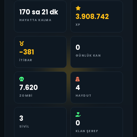
170 sa 21 dk
3.908.742
HAYATTA KALMA
XP
0
-381
GÜNLÜK KAN
İTIBAR
7.620
4
ZOMBI
HAYDUT
3
0
SIVIL
KLAN ŞEREF