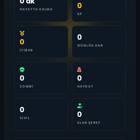
0 dk
0
HAYATTA KALMA
XP
0
0
GÜNLÜK KAN
İTIBAR
0
0
ZOMBI
HAYDUT
0
0
SIVIL
KLAN ŞEREF