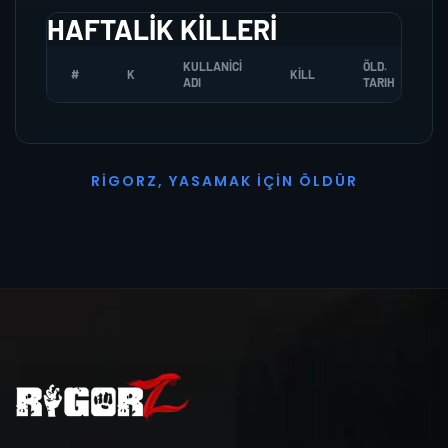
HAFTALIK KILLERI
KULLANICI
ÖLD.
#
K
KILL
ADI
TARIH
R
I
G
O
R
Z
,
Y
A
S
A
M
A
K
İ
Ç
I
N
Ö
L
D
Ü
R