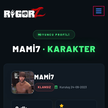
OYUNCU PROFILI
MAMI7
· KARAKTER
MAMI7
Kuruluş 24-09-2023
KLANSIZ