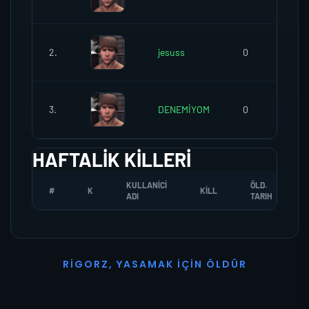
2.
jesuss
0
3.
DENEMİYOM
0
HAFTALIK KILLERI
KULLANICI
ÖLD.
#
K
KILL
ADI
TARIH
R
I
G
O
R
Z
,
Y
A
S
A
M
A
K
İ
Ç
I
N
Ö
L
D
Ü
R