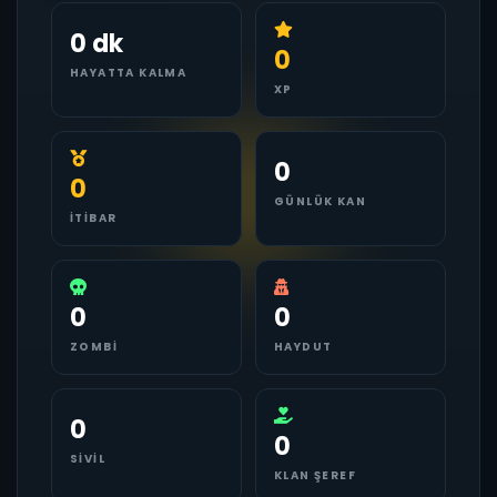
0 dk
0
HAYATTA KALMA
XP
0
0
GÜNLÜK KAN
İTIBAR
0
0
ZOMBI
HAYDUT
0
0
SIVIL
KLAN ŞEREF