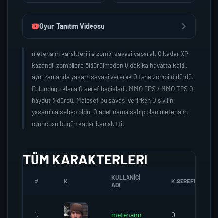
Oyun Tanıtım Videosu
metehann karakteri ile zombi savasi yaparak 0 kadar XP
kazandi, zombilere öldürülmeden 0 dakika hayatta kaldi,
ayni zamanda yasam savasi vererek 0 tane zombi öldürdü.
Bulundugu klana 0 seref bagisladi, MMO FPS / MMO TPS 0
haydut öldürdü. Malesef bu savasi verirken 0 sivilin
yasamina sebep oldu. 0 adet nama sahip olan metehann
oyuncusu bugün kadar kan akitti.
TÜM KARAKTERLERI
KULLANICI
#
K
K.SEREFI
ADI
1.
metehann
0