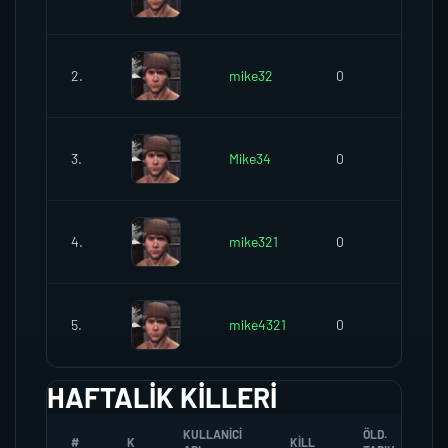
2.
mike32
0
0
3.
Mike34
0
0
4.
mike321
0
0
5.
mike4321
0
0
HAFTALIK KILLERI
KULLANICI
ÖLD.
#
K
KILL