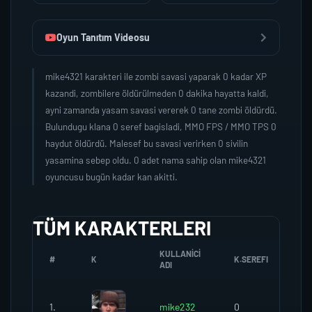
Oyun Tanıtım Videosu
mike4321 karakteri ile zombi savasi yaparak 0 kadar XP
kazandi, zombilere öldürülmeden 0 dakika hayatta kaldi,
ayni zamanda yasam savasi vererek 0 tane zombi öldürdü.
Bulundugu klana 0 seref bagisladi, MMO FPS / MMO TPS 0
haydut öldürdü. Malesef bu savasi verirken 0 sivilin
yasamina sebep oldu. 0 adet nama sahip olan mike4321
oyuncusu bugün kadar kan akitti.
TÜM KARAKTERLERI
KULLANICI
#
K
K.SEREFI
ZO
ADI
1.
mike232
0
0