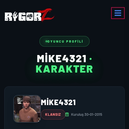
OYUNCU PROFILI
MIKE4321
·
KARAKTER
MIKE4321
Kuruluş 30-01-2015
KLANSIZ