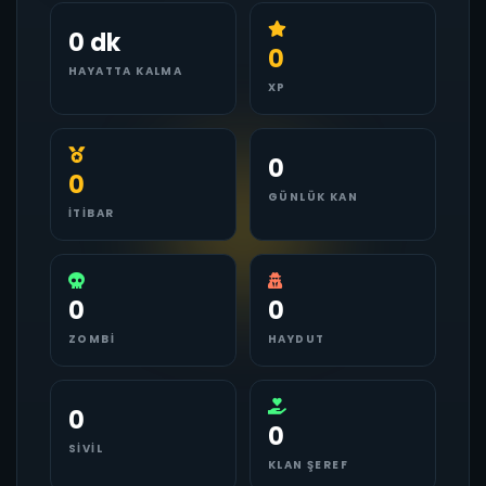
0 dk
0
HAYATTA KALMA
XP
0
0
GÜNLÜK KAN
İTIBAR
0
0
ZOMBI
HAYDUT
0
0
SIVIL
KLAN ŞEREF