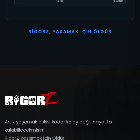
ADI
TARIH
R
I
G
O
R
Z
,
Y
A
S
A
M
A
K
İ
Ç
I
N
Ö
L
D
Ü
R
Artık yaşamak eskisi kadar kolay değil, hayatta
kalabiliecekmisin!
RigorZ Yaşamak İçin Öldür