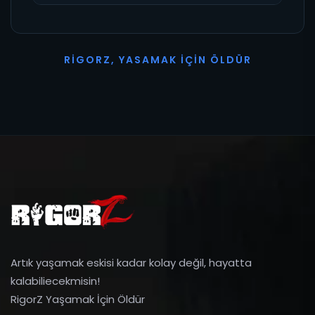
R
I
G
O
R
Z
,
Y
A
S
A
M
A
K
İ
Ç
I
N
Ö
L
D
Ü
R
Artık yaşamak eskisi kadar kolay değil, hayatta
kalabiliecekmisin!
RigorZ Yaşamak İçin Öldür