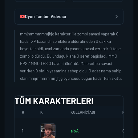
Oyun Tanıtım Videosu
mmjmmmmmmjhjg karakteri ile zombi savasi yaparak 0
kadar XP kazandi, zombilere öldürülmeden 0 dakika
hayatta kaldi, ayni zamanda yasam savasi vererek 0 tane
zombi öldürdü. Bulundugu klana 0 seref bagisladi, MMO
FPS / MMO TPS 0 haydut öldürdü. Malesef bu savasi
verirken 0 sivilin yasamina sebep oldu. 0 adet nama sahip
olan mmjmmmmmmjhjg oyuncusu bugün kadar kan akitti.
TÜM KARAKTERLERI
#
K
KULLANICI ADI
K.SEREFI
1.
alpA
0