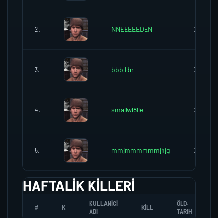
2.
NNEEEEEDEN
0
3.
bbbıldır
0
4.
smallwi8lle
0
5.
mmjmmmmmmjhjg
0
HAFTALIK KILLERI
KULLANICI
ÖLD.
#
K
KILL
ADI
TARIH