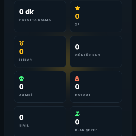
0 dk
0
HAYATTA KALMA
XP
0
0
GÜNLÜK KAN
İTIBAR
0
0
ZOMBI
HAYDUT
0
0
SIVIL
KLAN ŞEREF