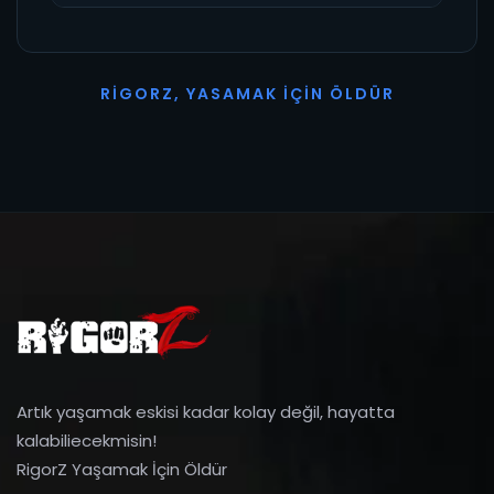
R
I
G
O
R
Z
,
Y
A
S
A
M
A
K
İ
Ç
I
N
Ö
L
D
Ü
R
Artık yaşamak eskisi kadar kolay değil, hayatta
kalabiliecekmisin!
RigorZ Yaşamak İçin Öldür