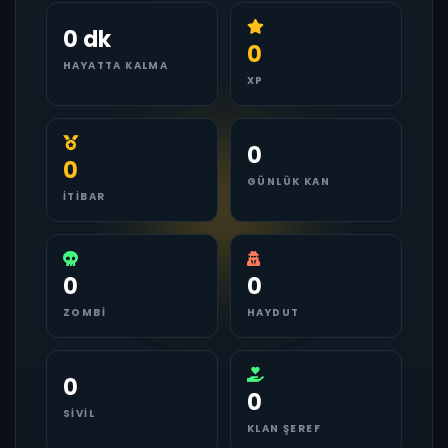
0 dk
0
HAYATTA KALMA
XP
0
0
GÜNLÜK KAN
İTIBAR
0
0
ZOMBI
HAYDUT
0
0
SIVIL
KLAN ŞEREF