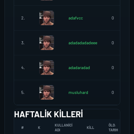
2.
adafvcc
0
3.
adadadadadeee
0
4.
adadaradad
0
5.
musluhard
0
HAFTALIK KILLERI
KULLANICI
ÖLD.
#
K
KILL
ADI
TARIH