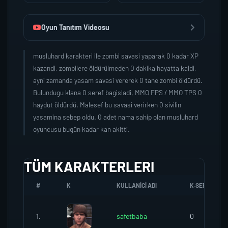
Oyun Tanıtım Videosu
musluhard karakteri ile zombi savasi yaparak 0 kadar XP
kazandi, zombilere öldürülmeden 0 dakika hayatta kaldi,
ayni zamanda yasam savasi vererek 0 tane zombi öldürdü.
Bulundugu klana 0 seref bagisladi, MMO FPS / MMO TPS 0
haydut öldürdü. Malesef bu savasi verirken 0 sivilin
yasamina sebep oldu. 0 adet nama sahip olan musluhard
oyuncusu bugün kadar kan akitti.
TÜM KARAKTERLERI
#
K
KULLANICI ADI
K.SEREFI
1.
safetbaba
0