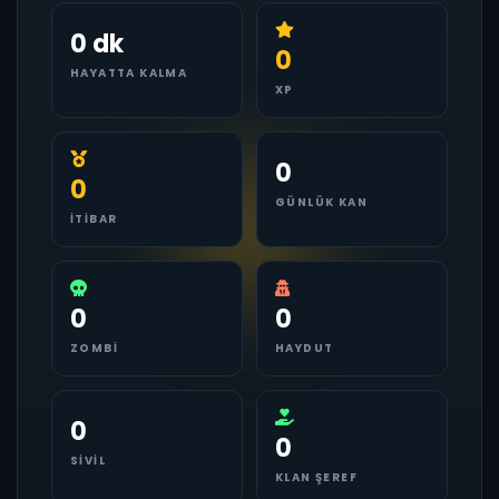
0 dk
0
HAYATTA KALMA
XP
0
0
GÜNLÜK KAN
İTIBAR
0
0
ZOMBI
HAYDUT
0
0
SIVIL
KLAN ŞEREF