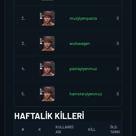
2.
muzyiyenpasta
0
3.
wolswagen
0
4.
pastayiyenmuz
0
5.
hamsteryiyenmuz
0
HAFTALIK KILLERI
KULLANICI
ÖLD.
#
K
KILL
ADI
TARIH