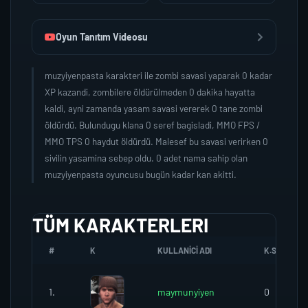
Oyun Tanıtım Videosu
muzyiyenpasta karakteri ile zombi savasi yaparak 0 kadar
XP kazandi, zombilere öldürülmeden 0 dakika hayatta
kaldi, ayni zamanda yasam savasi vererek 0 tane zombi
öldürdü. Bulundugu klana 0 seref bagisladi, MMO FPS /
MMO TPS 0 haydut öldürdü. Malesef bu savasi verirken 0
sivilin yasamina sebep oldu. 0 adet nama sahip olan
muzyiyenpasta oyuncusu bugün kadar kan akitti.
TÜM KARAKTERLERI
#
K
KULLANICI ADI
K.SEREFI
1.
maymunyiyen
0