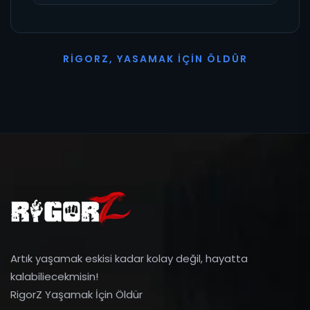
R
I
G
O
R
Z
,
Y
A
S
A
M
A
K
İ
Ç
I
N
Ö
L
D
Ü
R
Artık yaşamak eskisi kadar kolay değil, hayatta
kalabiliecekmisin!
RigorZ Yaşamak İçin Öldür