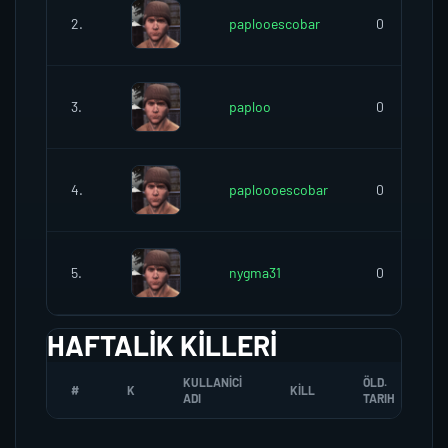
2.
paplooescobar
0
3.
paploo
0
4.
paploooescobar
0
5.
nygma31
0
HAFTALIK KILLERI
KULLANICI
ÖLD.
#
K
KILL
ADI
TARIH