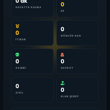
0 dk
0
HAYATTA KALMA
XP
0
0
GÜNLÜK KAN
İTIBAR
0
0
ZOMBI
HAYDUT
0
0
SIVIL
KLAN ŞEREF