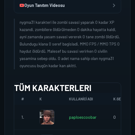
Oyun Tanıtım Videosu
nygma31 karakteri ile zombi savasi yaparak 0 kadar XP
kazandi, zombilere öldürülmeden 0 dakika hayatta kaldi,
ayni zamanda yasam savasi vererek 0 tane zombi öldürdü.
Bulundugu klana 0 seref bagisladi, MMO FPS / MMO TPS 0
haydut öldürdü. Malesef bu savasi verirken 0 sivilin
yasamina sebep oldu. 0 adet nama sahip olan nygma31
oyuncusu bugün kadar kan akitti.
TÜM KARAKTERLERI
#
K
KULLANICI ADI
K.SEREFI
1.
paploescoobar
0