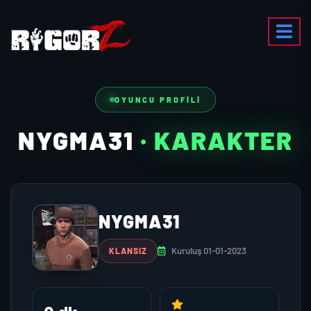
OYUNCU PROFILI
NYGMA31
· KARAKTER
NYGMA31
Kuruluş 01-01-2023
KLANSIZ