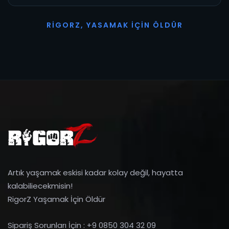
R
I
G
O
R
Z
,
Y
A
S
A
M
A
K
İ
Ç
I
N
Ö
L
D
Ü
R
Artık yaşamak eskisi kadar kolay değil, hayatta
kalabiliecekmisin!
RigorZ Yaşamak İçin Öldür
Sipariş Sorunları İçin : +9 0850 304 32 09