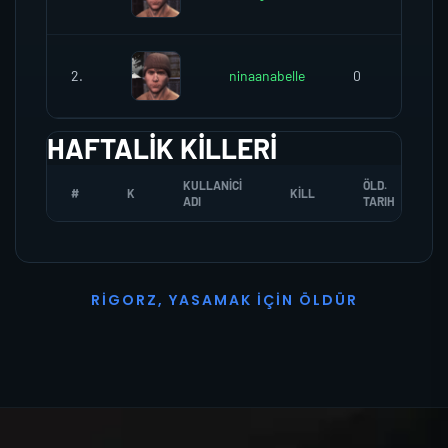
2.
ninaanabelle
0
HAFTALIK KILLERI
KULLANICI
ÖLD.
#
K
KILL
ADI
TARIH
R
I
G
O
R
Z
,
Y
A
S
A
M
A
K
İ
Ç
I
N
Ö
L
D
Ü
R