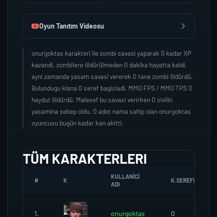
Oyun Tanıtım Videosu
onurgoktas karakteri ile zombi savasi yaparak 0 kadar XP
kazandi, zombilere öldürülmeden 0 dakika hayatta kaldi,
ayni zamanda yasam savasi vererek 0 tane zombi öldürdü.
Bulundugu klana 0 seref bagisladi, MMO FPS / MMO TPS 0
haydut öldürdü. Malesef bu savasi verirken 0 sivilin
yasamina sebep oldu. 0 adet nama sahip olan onurgoktas
oyuncusu bugün kadar kan akitti.
TÜM KARAKTERLERI
KULLANICI
#
K
K.SEREFI
ADI
1.
onurgoktas
0