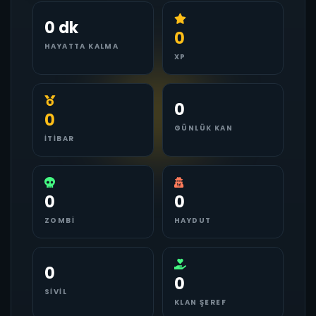
0 dk
0
HAYATTA KALMA
XP
0
0
GÜNLÜK KAN
İTIBAR
0
0
ZOMBI
HAYDUT
0
0
SIVIL
KLAN ŞEREF