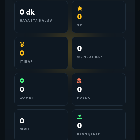
0 dk
0
HAYATTA KALMA
XP
0
0
GÜNLÜK KAN
İTIBAR
0
0
ZOMBI
HAYDUT
0
0
SIVIL
KLAN ŞEREF