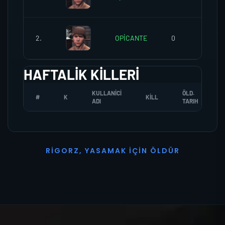
2.
OPİCANTE
0
0
HAFTALIK KILLERI
KULLANICI
ÖLD.
#
K
KILL
ADI
TARIH
R
I
G
O
R
Z
,
Y
A
S
A
M
A
K
İ
Ç
I
N
Ö
L
D
Ü
R