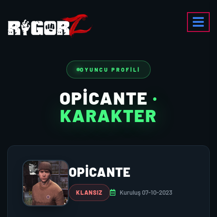
OYUNCU PROFILI
OPICANTE
·
KARAKTER
OPICANTE
Kuruluş 07-10-2023
KLANSIZ