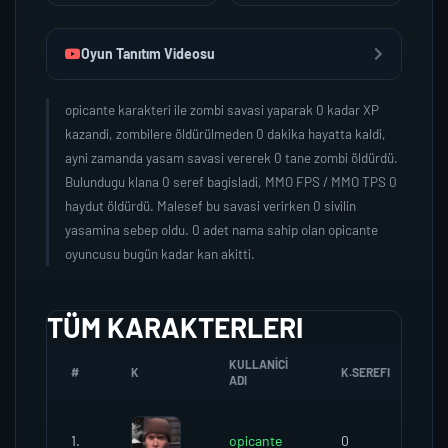
Oyun Tanıtım Videosu
opicante karakteri ile zombi savasi yaparak 0 kadar XP
kazandi, zombilere öldürülmeden 0 dakika hayatta kaldi,
ayni zamanda yasam savasi vererek 0 tane zombi öldürdü.
Bulundugu klana 0 seref bagisladi, MMO FPS / MMO TPS 0
haydut öldürdü. Malesef bu savasi verirken 0 sivilin
yasamina sebep oldu. 0 adet nama sahip olan opicante
oyuncusu bugün kadar kan akitti.
TÜM KARAKTERLERI
KULLANICI
#
K
K.SEREFI
Z
ADI
1.
opicante
0
0