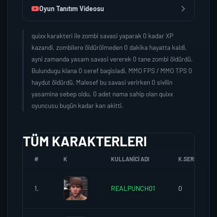
Oyun Tanıtım Videosu
quixx karakteri ile zombi savasi yaparak 0 kadar XP
kazandi, zombilere öldürülmeden 0 dakika hayatta kaldi,
ayni zamanda yasam savasi vererek 0 tane zombi öldürdü.
Bulundugu klana 0 seref bagisladi, MMO FPS / MMO TPS 0
haydut öldürdü. Malesef bu savasi verirken 0 sivilin
yasamina sebep oldu. 0 adet nama sahip olan quixx
oyuncusu bugün kadar kan akitti.
TÜM KARAKTERLERI
#
K
KULLANICI ADI
K.SEREFI
1.
REALPUNCH01
0