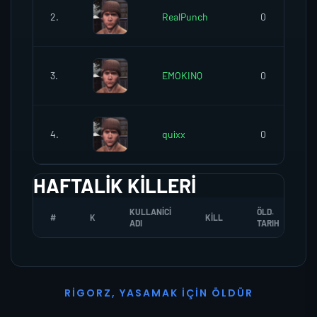
2.
RealPunch
0
3.
EMOKINQ
0
4.
quixx
0
HAFTALIK KILLERI
KULLANICI
ÖLD.
#
K
KILL
ADI
TARIH
R
I
G
O
R
Z
,
Y
A
S
A
M
A
K
İ
Ç
I
N
Ö
L
D
Ü
R