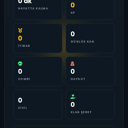
0 dk
0
HAYATTA KALMA
XP
0
0
GÜNLÜK KAN
İTIBAR
0
0
ZOMBI
HAYDUT
0
0
SIVIL
KLAN ŞEREF