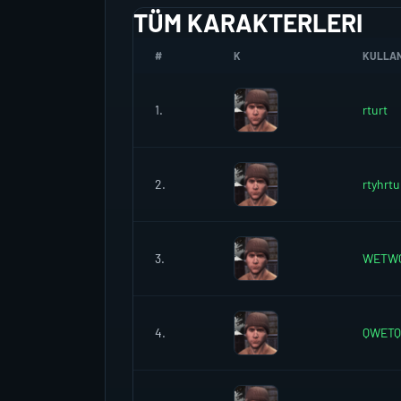
TÜM KARAKTERLERI
#
K
KULLANI
1.
rturt
2.
rtyhrtu
3.
WETW
4.
QWETQ