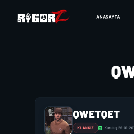
ANASAYFA
Q
QWETQET
Kuruluş 29-01-20
KLANSIZ