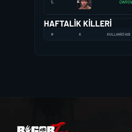
5.
QWRQ
HAFTALIK KILLERI
#
K
KULLANICI ADI