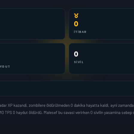
0
İTIBAR
0
SIVIL
YDUT
dar XP kazandi, zombilere öldürülmeden 0 dakika hayatta kaldi, ayni zamanda
MO TPS 0 haydut öldürdü. Malesef bu savasi verirken 0 sivilin yasamina sebe