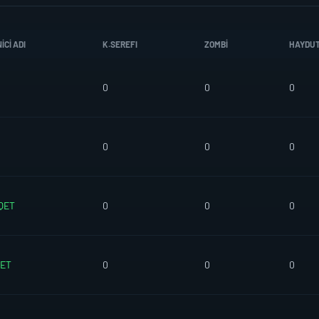
CI ADI
K.SEREFI
ZOMBI
HAYDU
0
0
0
0
0
0
QET
0
0
0
ET
0
0
0