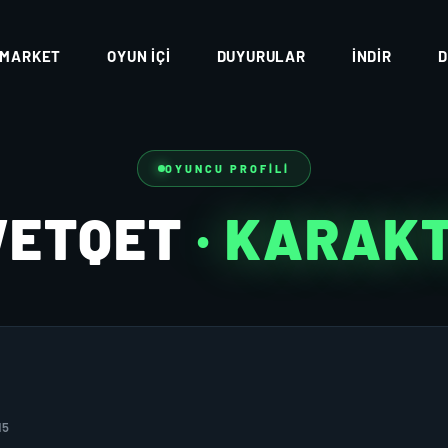
MARKET
OYUN İÇI
DUYURULAR
İNDIR
D
OYUNCU PROFILI
WETQET
· KARAK
15