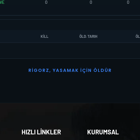
WE
0
0
0
KILL
ÖLD. TARIH
ÖL
R
I
G
O
R
Z
,
Y
A
S
A
M
A
K
İ
Ç
I
N
Ö
L
D
Ü
R
HIZLI LİNKLER
KURUMSAL