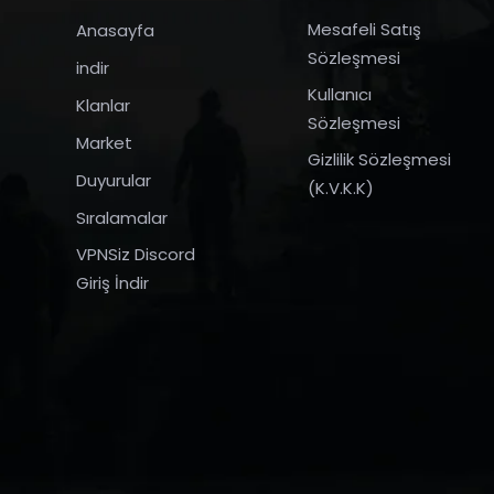
Mesafeli Satış
Anasayfa
Sözleşmesi
indir
Kullanıcı
Klanlar
Sözleşmesi
Market
Gizlilik Sözleşmesi
Duyurular
(K.V.K.K)
Sıralamalar
VPNSiz Discord
Giriş İndir