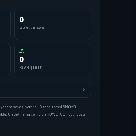
0
GÜNLÜK KAN
0
KLAN ŞEREF
 yasam savasi vererek 0 tane zombi öldürdü.
p oldu. 0 adet nama sahip olan QWETQET oyuncusu