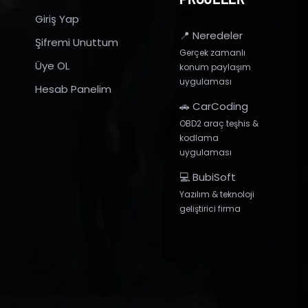
Giriş Yap
📍 Neredeler
Şifremi Unuttum
Gerçek zamanlı
Üye OL
konum paylaşım
uygulaması
Hesab Panelim
🚗 CarCoding
OBD2 araç teşhis &
kodlama
uygulaması
💻 BubiSoft
Yazılım & teknoloji
geliştirici firma