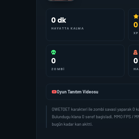
0 dk
0
HAYATTA KALMA
XP
0
0
ZOMBI
HA
Oyun Tanıtım Videosu
QWETQET karakteri ile zombi savasi yaparak 0 ka
Bulundugu klana 0 seref bagisladi, MMO FPS / M
bugün kadar kan akitti.