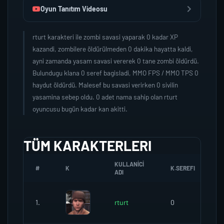
Oyun Tanıtım Videosu
rturt karakteri ile zombi savasi yaparak 0 kadar XP
kazandi, zombilere öldürülmeden 0 dakika hayatta kaldi,
ayni zamanda yasam savasi vererek 0 tane zombi öldürdü.
Bulundugu klana 0 seref bagisladi, MMO FPS / MMO TPS 0
haydut öldürdü. Malesef bu savasi verirken 0 sivilin
yasamina sebep oldu. 0 adet nama sahip olan rturt
oyuncusu bugün kadar kan akitti.
TÜM KARAKTERLERI
KULLANICI
#
K
K.SEREFI
Z
ADI
1.
rturt
0
0