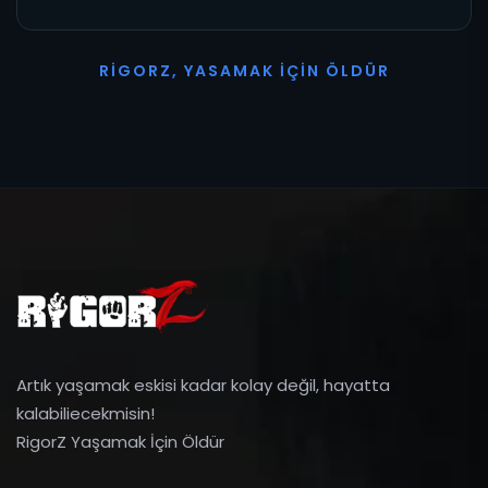
R
I
G
O
R
Z
,
Y
A
S
A
M
A
K
İ
Ç
I
N
Ö
L
D
Ü
R
Artık yaşamak eskisi kadar kolay değil, hayatta
kalabiliecekmisin!
RigorZ Yaşamak İçin Öldür