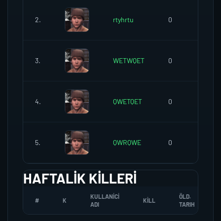
2.
rtyhrtu
0
0
3.
WETWQET
0
0
4.
QWETQET
0
0
5.
QWRQWE
0
0
HAFTALIK KILLERI
KULLANICI
ÖLD.
#
K
KILL
ADI
TARIH