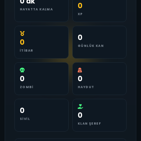
0 dk
0
HAYATTA KALMA
XP
0
0
GÜNLÜK KAN
İTIBAR
0
0
ZOMBI
HAYDUT
0
0
SIVIL
KLAN ŞEREF