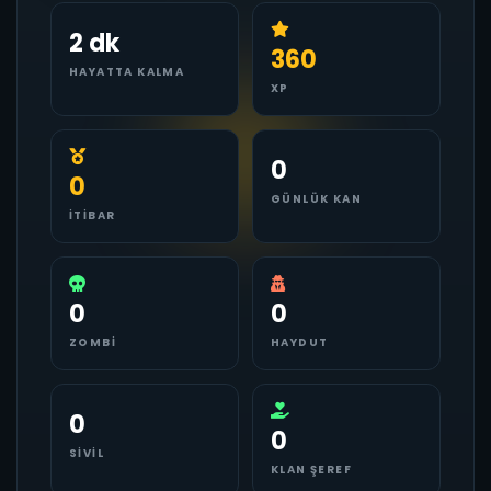
2 dk
360
HAYATTA KALMA
XP
0
0
GÜNLÜK KAN
İTIBAR
0
0
ZOMBI
HAYDUT
0
0
SIVIL
KLAN ŞEREF