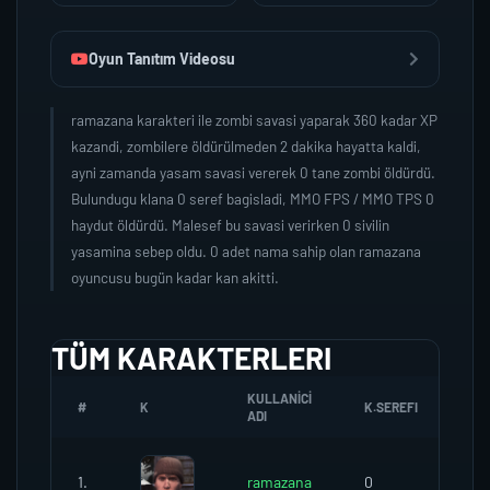
Oyun Tanıtım Videosu
ramazana karakteri ile zombi savasi yaparak 360 kadar XP
kazandi, zombilere öldürülmeden 2 dakika hayatta kaldi,
ayni zamanda yasam savasi vererek 0 tane zombi öldürdü.
Bulundugu klana 0 seref bagisladi, MMO FPS / MMO TPS 0
haydut öldürdü. Malesef bu savasi verirken 0 sivilin
yasamina sebep oldu. 0 adet nama sahip olan ramazana
oyuncusu bugün kadar kan akitti.
TÜM KARAKTERLERI
KULLANICI
#
K
K.SEREFI
ZO
ADI
1.
ramazana
0
0