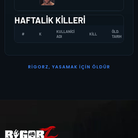
HAFTALIK KILLERI
KULLANICI
ÖLD.
#
K
KILL
ADI
TARIH
R
I
G
O
R
Z
,
Y
A
S
A
M
A
K
İ
Ç
I
N
Ö
L
D
Ü
R