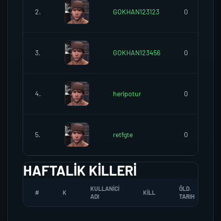
2.
GOKHAN123123
0
3.
GOKHAN123456
0
4.
heripotur
0
5.
retfgte
0
HAFTALIK KILLERI
KULLANICI
ÖLD.
#
K
KILL
ADI
TARIH