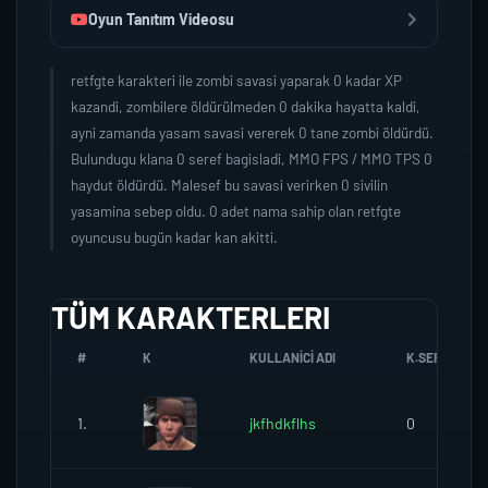
Oyun Tanıtım Videosu
retfgte karakteri ile zombi savasi yaparak 0 kadar XP
kazandi, zombilere öldürülmeden 0 dakika hayatta kaldi,
ayni zamanda yasam savasi vererek 0 tane zombi öldürdü.
Bulundugu klana 0 seref bagisladi, MMO FPS / MMO TPS 0
haydut öldürdü. Malesef bu savasi verirken 0 sivilin
yasamina sebep oldu. 0 adet nama sahip olan retfgte
oyuncusu bugün kadar kan akitti.
TÜM KARAKTERLERI
#
K
KULLANICI ADI
K.SEREFI
1.
jkfhdkflhs
0