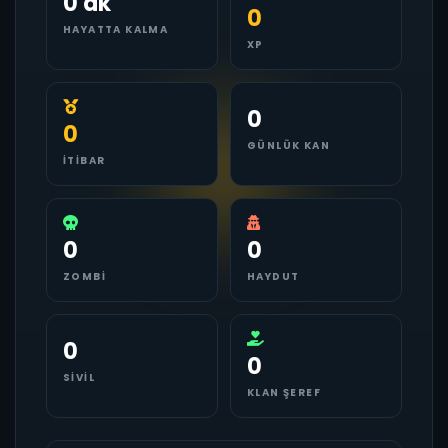
0 dk
0
HAYATTA KALMA
XP
0
0
GÜNLÜK KAN
İTIBAR
0
0
ZOMBI
HAYDUT
0
0
SIVIL
KLAN ŞEREF