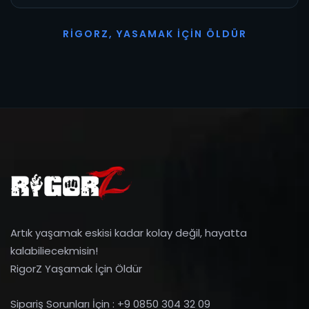
R
I
G
O
R
Z
,
Y
A
S
A
M
A
K
İ
Ç
I
N
Ö
L
D
Ü
R
Artık yaşamak eskisi kadar kolay değil, hayatta
kalabiliecekmisin!
RigorZ Yaşamak İçin Öldür
Sipariş Sorunları İçin : +9 0850 304 32 09