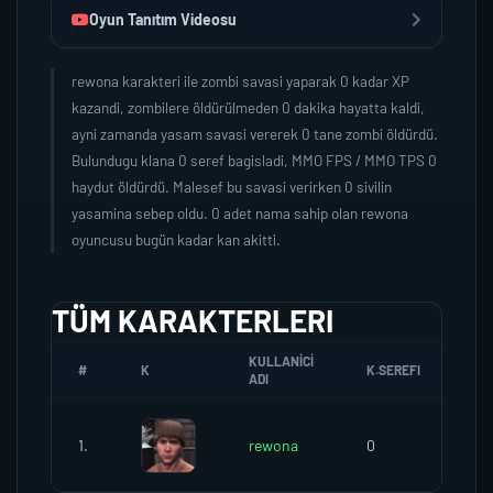
Oyun Tanıtım Videosu
rewona karakteri ile zombi savasi yaparak 0 kadar XP
kazandi, zombilere öldürülmeden 0 dakika hayatta kaldi,
ayni zamanda yasam savasi vererek 0 tane zombi öldürdü.
Bulundugu klana 0 seref bagisladi, MMO FPS / MMO TPS 0
haydut öldürdü. Malesef bu savasi verirken 0 sivilin
yasamina sebep oldu. 0 adet nama sahip olan rewona
oyuncusu bugün kadar kan akitti.
TÜM KARAKTERLERI
KULLANICI
#
K
K.SEREFI
ZO
ADI
1.
rewona
0
0