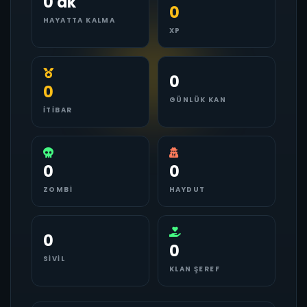
0 dk
0
HAYATTA KALMA
XP
0
0
GÜNLÜK KAN
İTIBAR
0
0
ZOMBI
HAYDUT
0
0
SIVIL
KLAN ŞEREF