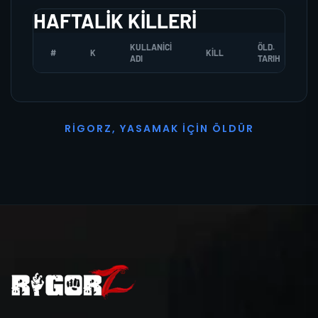
HAFTALIK KILLERI
KULLANICI
ÖLD.
#
K
KILL
ADI
TARIH
R
I
G
O
R
Z
,
Y
A
S
A
M
A
K
İ
Ç
I
N
Ö
L
D
Ü
R