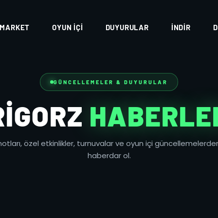
MARKET
OYUN İÇI
DUYURULAR
İNDIR
D
GÜNCELLEMELER & DUYURULAR
RIGORZ
HABERLE
tları, özel etkinlikler, turnuvalar ve oyun içi güncellemelerden
haberdar ol.