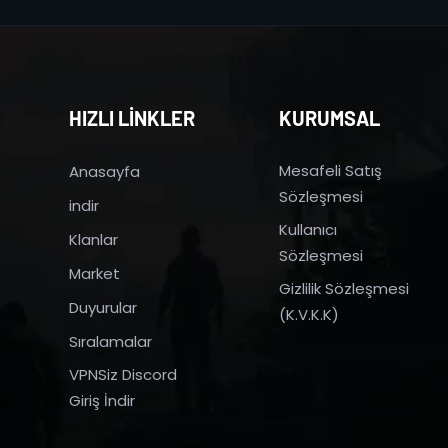
HIZLI LİNKLER
KURUMSAL
Mesafeli Satış
Anasayfa
Sözleşmesi
indir
Kullanıcı
Klanlar
Sözleşmesi
Market
Gizlilik Sözleşmesi
Duyurular
(K.V.K.K)
Sıralamalar
VPNSiz Discord
Giriş İndir