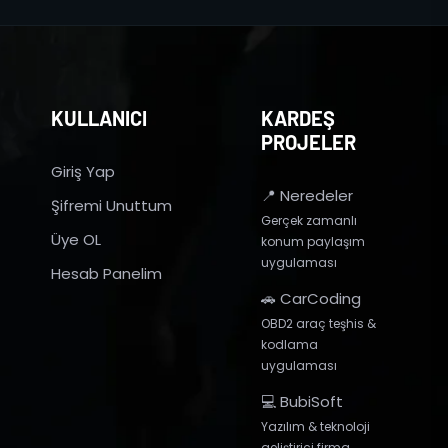
KULLANICI
KARDEŞ
PROJELER
Giriş Yap
📍 Neredeler
Şifremi Unuttum
Gerçek zamanlı
Üye OL
konum paylaşım
uygulaması
Hesab Panelim
🚗 CarCoding
OBD2 araç teşhis &
kodlama
uygulaması
💻 BubiSoft
Yazılım & teknoloji
geliştirici firma