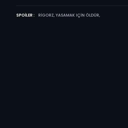
SPOILER :
RIGORZ, YASAMAK IÇIN ÖLDÜR
,