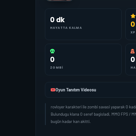
0 dk
0
HAYATTA KALMA
XP
0
0
ZOMBI
HA
Oyun Tanıtım Videosu
rovloyer karakteri ile zombi savasi yaparak 0 ka
Bulundugu klana 0 seref bagisladi, MMO FPS / MM
bugün kadar kan akitti.