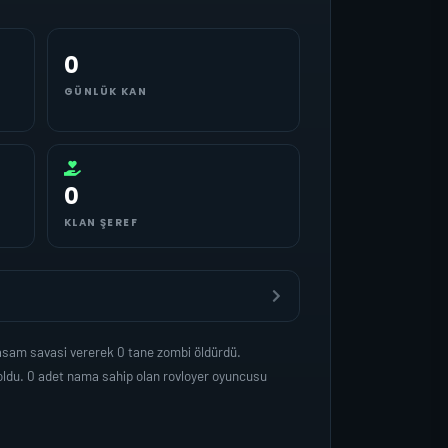
0
GÜNLÜK KAN
0
KLAN ŞEREF
yasam savasi vererek 0 tane zombi öldürdü.
oldu. 0 adet nama sahip olan rovloyer oyuncusu