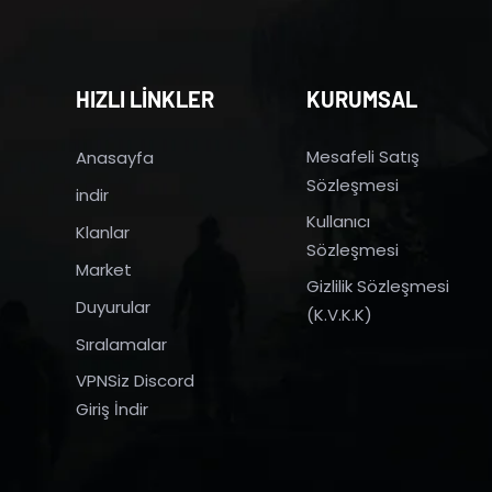
HIZLI LİNKLER
KURUMSAL
Mesafeli Satış
Anasayfa
Sözleşmesi
indir
Kullanıcı
Klanlar
Sözleşmesi
Market
Gizlilik Sözleşmesi
Duyurular
(K.V.K.K)
Sıralamalar
VPNSiz Discord
Giriş İndir