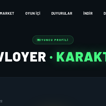
MARKET
OYUN İÇI
DUYURULAR
İNDIR
D
OYUNCU PROFILI
VLOYER
· KARAK
22