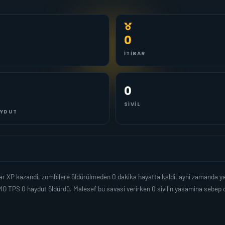
0
İTIBAR
0
SIVIL
YDUT
dar XP kazandi, zombilere öldürülmeden 0 dakika hayatta kaldi, ayni zamanda 
O TPS 0 haydut öldürdü. Malesef bu savasi verirken 0 sivilin yasamina sebep 