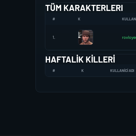
TÜM KARAKTERLERI
#
K
KULLANI
1.
rovloye
HAFTALIK KILLERI
#
K
KULLANICI ADI