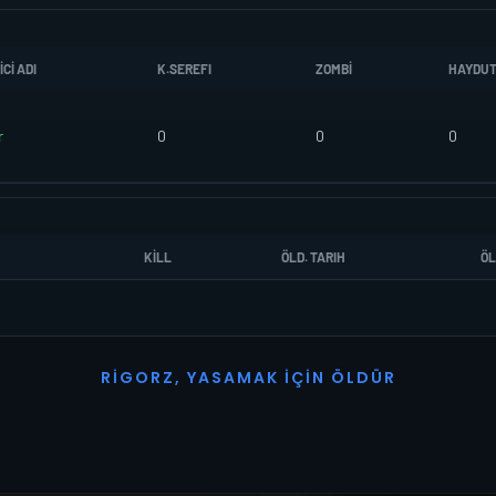
CI ADI
K.SEREFI
ZOMBI
HAYDU
r
0
0
0
KILL
ÖLD. TARIH
ÖL
R
I
G
O
R
Z
,
Y
A
S
A
M
A
K
İ
Ç
I
N
Ö
L
D
Ü
R