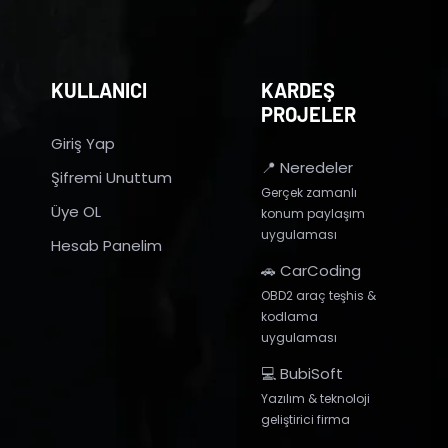
KULLANICI
KARDEŞ
PROJELER
Giriş Yap
📍 Neredeler
Şifremi Unuttum
Gerçek zamanlı
Üye OL
konum paylaşım
uygulaması
Hesab Panelim
🚗 CarCoding
OBD2 araç teşhis &
kodlama
uygulaması
💻 BubiSoft
Yazılım & teknoloji
geliştirici firma