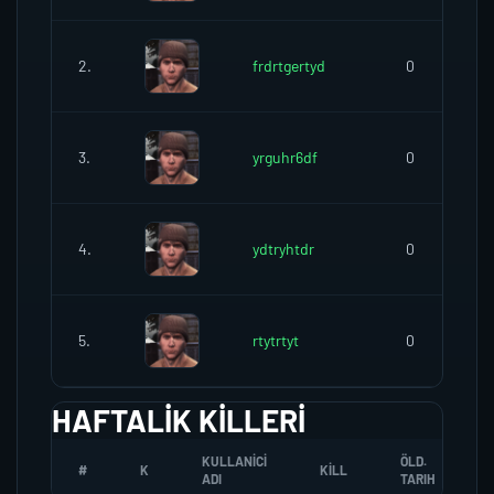
2.
frdrtgertyd
0
3.
yrguhr6df
0
4.
ydtryhtdr
0
5.
rtytrtyt
0
HAFTALIK KILLERI
KULLANICI
ÖLD.
#
K
KILL
ADI
TARIH