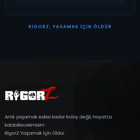
R
I
G
O
R
Z
,
Y
A
S
A
M
A
K
İ
Ç
I
N
Ö
L
D
Ü
R
Artık yaşamak eskisi kadar kolay değil, hayatta
kalabiliecekmisin!
RigorZ Yaşamak İçin Öldür