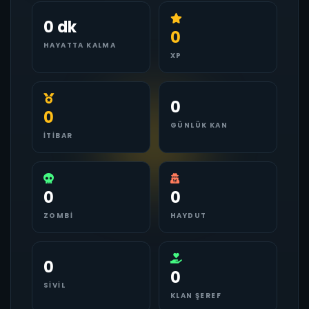
0 dk
0
HAYATTA KALMA
XP
0
0
GÜNLÜK KAN
İTIBAR
0
0
ZOMBI
HAYDUT
0
0
SIVIL
KLAN ŞEREF