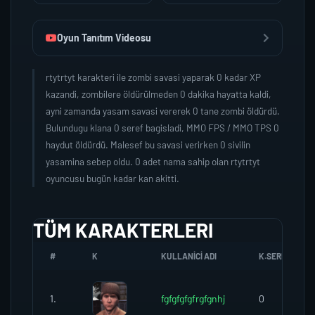
Oyun Tanıtım Videosu
rtytrtyt karakteri ile zombi savasi yaparak 0 kadar XP
kazandi, zombilere öldürülmeden 0 dakika hayatta kaldi,
ayni zamanda yasam savasi vererek 0 tane zombi öldürdü.
Bulundugu klana 0 seref bagisladi, MMO FPS / MMO TPS 0
haydut öldürdü. Malesef bu savasi verirken 0 sivilin
yasamina sebep oldu. 0 adet nama sahip olan rtytrtyt
oyuncusu bugün kadar kan akitti.
TÜM KARAKTERLERI
#
K
KULLANICI ADI
K.SEREFI
1.
fgfgfgfgfrgfgnhj
0