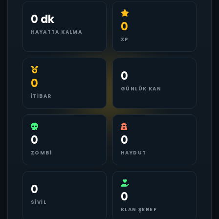
0 dk
0
HAYATTA KALMA
XP
0
0
GÜNLÜK KAN
İTIBAR
0
0
ZOMBI
HAYDUT
0
0
SIVIL
KLAN ŞEREF