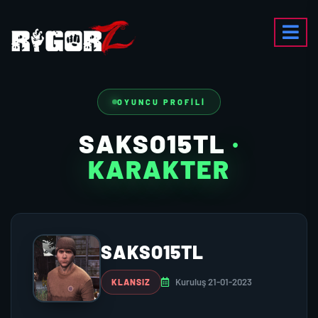
OYUNCU PROFILI
SAKSO15TL
·
KARAKTER
SAKSO15TL
Kuruluş 21-01-2023
KLANSIZ