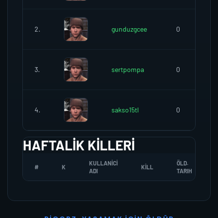
2.
gunduzgcee
0
3.
sertpompa
0
4.
sakso15tl
0
HAFTALIK KILLERI
KULLANICI
ÖLD.
#
K
KILL
ADI
TARIH