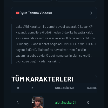
Oyun Tanıtım Videosu
sakso15tl karakteri ile zombi savasi yaparak 0 kadar XP
kazandi, zombilere öldürülmeden 0 dakika hayatta kaldi,
ayni zamanda yasam savasi vererek 0 tane zombi öldürdü.
Bulundugu klana 0 seref bagisladi, MMO FPS / MMO TPS 0
haydut öldürdü. Malesef bu savasi verirken 0 sivilin
yasamina sebep oldu. 0 adet nama sahip olan sakso15tl
oyuncusu bugün kadar kan akitti.
TÜM KARAKTERLERI
#
K
KULLANICI ADI
K.SEREFI
1.
alatt1ncakar31
0