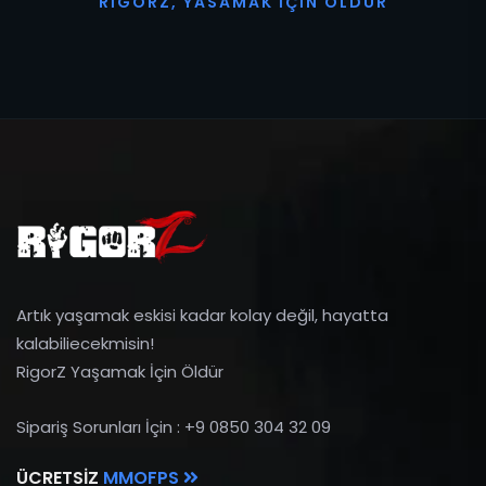
R
I
G
O
R
Z
,
Y
A
S
A
M
A
K
İ
Ç
I
N
Ö
L
D
Ü
R
Artık yaşamak eskisi kadar kolay değil, hayatta
kalabiliecekmisin!
RigorZ Yaşamak İçin Öldür
Sipariş Sorunları İçin : +9 0850 304 32 09
ÜCRETSIZ
MMOFPS