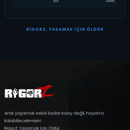
ADI
TARIH
R
I
G
O
R
Z
,
Y
A
S
A
M
A
K
İ
Ç
I
N
Ö
L
D
Ü
R
Artık yaşamak eskisi kadar kolay değil, hayatta
kalabiliecekmisin!
RigorZ Yaşamak İçin Öldür