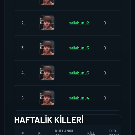
2.
sallabunu2
0
3.
sallabunu3
0
4.
sallabunu5
0
5.
sallabunu4
0
HAFTALIK KILLERI
KULLANICI
ÖLD.
#
K
KILL