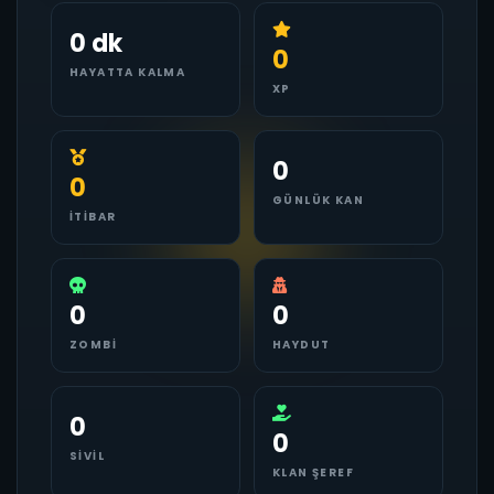
0 dk
0
HAYATTA KALMA
XP
0
0
GÜNLÜK KAN
İTIBAR
0
0
ZOMBI
HAYDUT
0
0
SIVIL
KLAN ŞEREF