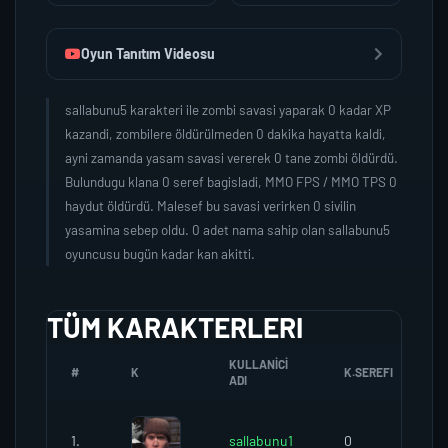
Oyun Tanıtım Videosu
sallabunu5 karakteri ile zombi savasi yaparak 0 kadar XP
kazandi, zombilere öldürülmeden 0 dakika hayatta kaldi,
ayni zamanda yasam savasi vererek 0 tane zombi öldürdü.
Bulundugu klana 0 seref bagisladi, MMO FPS / MMO TPS 0
haydut öldürdü. Malesef bu savasi verirken 0 sivilin
yasamina sebep oldu. 0 adet nama sahip olan sallabunu5
oyuncusu bugün kadar kan akitti.
TÜM KARAKTERLERI
KULLANICI
#
K
K.SEREFI
Z
ADI
1.
sallabunu1
0