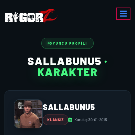
OYUNCU PROFILI
SALLABUNU5
·
KARAKTER
SALLABUNU5
Kuruluş 30-01-2015
KLANSIZ