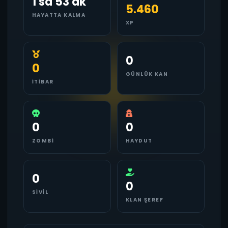
1 sa 53 dk
5.460
HAYATTA KALMA
XP
0
0
GÜNLÜK KAN
İTIBAR
0
0
ZOMBI
HAYDUT
0
0
SIVIL
KLAN ŞEREF