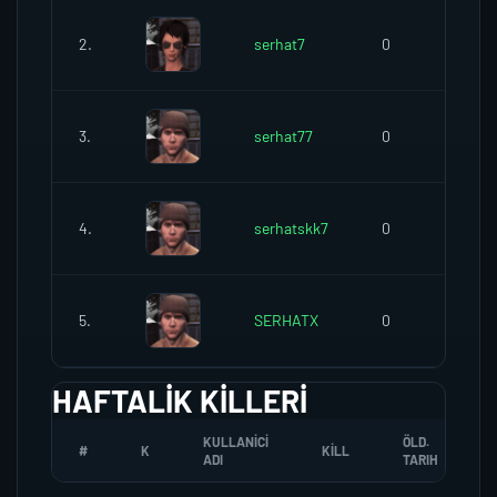
2.
serhat7
0
3.
serhat77
0
4.
serhatskk7
0
5.
SERHATX
0
HAFTALIK KILLERI
KULLANICI
ÖLD.
#
K
KILL
ADI
TARIH