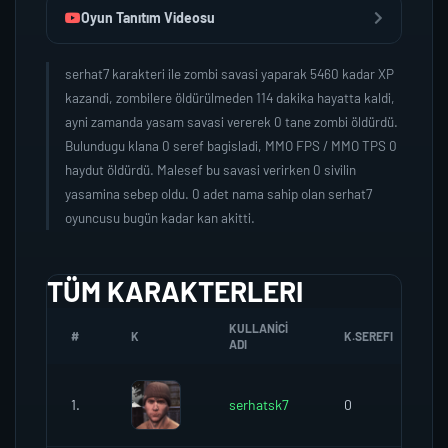
Oyun Tanıtım Videosu
serhat7 karakteri ile zombi savasi yaparak 5460 kadar XP
kazandi, zombilere öldürülmeden 114 dakika hayatta kaldi,
ayni zamanda yasam savasi vererek 0 tane zombi öldürdü.
Bulundugu klana 0 seref bagisladi, MMO FPS / MMO TPS 0
haydut öldürdü. Malesef bu savasi verirken 0 sivilin
yasamina sebep oldu. 0 adet nama sahip olan serhat7
oyuncusu bugün kadar kan akitti.
TÜM KARAKTERLERI
KULLANICI
#
K
K.SEREFI
Z
ADI
1.
serhatsk7
0