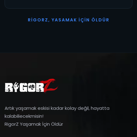
R
I
G
O
R
Z
,
Y
A
S
A
M
A
K
İ
Ç
I
N
Ö
L
D
Ü
R
Artık yaşamak eskisi kadar kolay değil, hayatta
kalabiliecekmisin!
RigorZ Yaşamak İçin Öldür