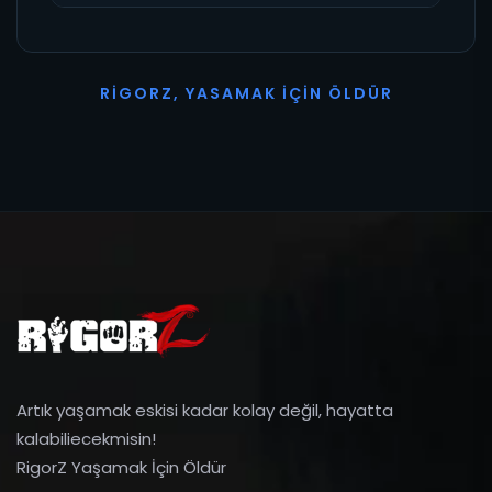
R
I
G
O
R
Z
,
Y
A
S
A
M
A
K
İ
Ç
I
N
Ö
L
D
Ü
R
Artık yaşamak eskisi kadar kolay değil, hayatta
kalabiliecekmisin!
RigorZ Yaşamak İçin Öldür