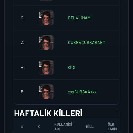
2.
BELALIMAMİ
0
3.
CUBBACUBBABABY
0
4.
cFg
0
5.
xxxCUBBAAxxx
0
HAFTALIK KILLERI
KULLANICI
ÖLD.
#
K
KILL
ADI
TARIH