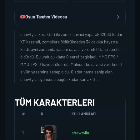
Oyun Tanıtım Videosu
shawtylia karakteri ile zombi savasi yaparak 12060 kadar
XP kazandi, zombilere öldürülmeden 34 dakika hayatta
kaldi, ayni zamanda yasam savasi vererek 0 tane zombi
öldürdü. Bulundugu klana 0 seref bagisladi, MMO FPS /
MMO TPS 0 haydut öldürdü. Malesef bu savasi verirken 0
sivilin yasamina sebep oldu. 0 adet nama sahip olan
shawtylia oyuncusu bugün kadar kan akitti.
TÜM KARAKTERLERI
#
K
KULLANICI ADI
K.SEREF
1.
shawtylia
0