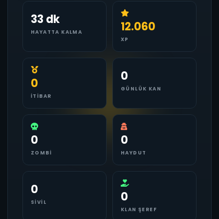
33 dk
12.060
HAYATTA KALMA
XP
0
0
GÜNLÜK KAN
İTIBAR
0
0
ZOMBI
HAYDUT
0
0
SIVIL
KLAN ŞEREF