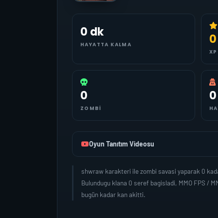
0 dk
0
HAYATTA KALMA
XP
0
0
ZOMBI
HA
Oyun Tanıtım Videosu
shwraw karakteri ile zombi savasi yaparak 0 kad
Bulundugu klana 0 seref bagisladi, MMO FPS / MM
bugün kadar kan akitti.