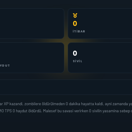
0
İTIBAR
0
SIVIL
YDUT
ar XP kazandi, zombilere öldürülmeden 0 dakika hayatta kaldi, ayni zamanda y
O TPS 0 haydut öldürdü. Malesef bu savasi verirken 0 sivilin yasamina sebep