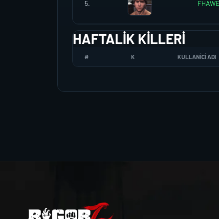
5.
FHAW
HAFTALIK KILLERI
#
K
KULLANICI ADI