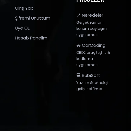
Giriş Yap
📍 Neredeler
Şifremi Unuttum
Gerçek zamanlı
Üye OL
konum paylaşım
uygulaması
Hesab Panelim
🚗 CarCoding
OBD2 araç teşhis &
kodlama
uygulaması
💻 BubiSoft
Yazılım & teknoloji
geliştirici firma