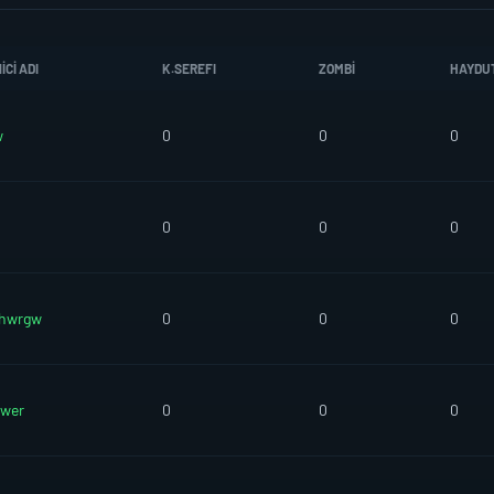
CI ADI
K.SEREFI
ZOMBI
HAYDU
w
0
0
0
0
0
0
shwrgw
0
0
0
wer
0
0
0