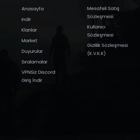
Mesafeli Satış
Anasayfa
Sözleşmesi
indir
Kullanıcı
Klanlar
Sözleşmesi
Market
Gizlilik Sözleşmesi
Duyurular
(K.V.K.K)
Sıralamalar
VPNSiz Discord
Giriş İndir