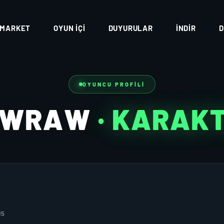
MARKET
OYUN İÇI
DUYURULAR
İNDIR
D
OYUNCU PROFILI
HWRAW
· KARAK
15