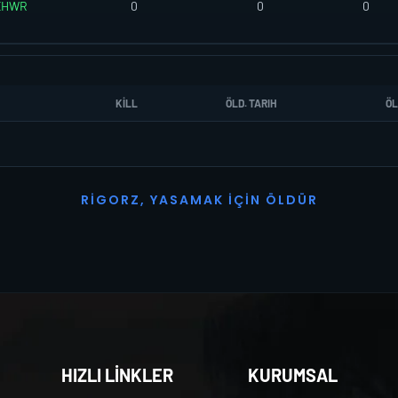
EHWR
0
0
0
KILL
ÖLD. TARIH
ÖL
R
I
G
O
R
Z
,
Y
A
S
A
M
A
K
İ
Ç
I
N
Ö
L
D
Ü
R
HIZLI LİNKLER
KURUMSAL