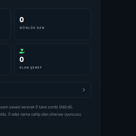
0
GÜNLÜK KAN
0
KLAN ŞEREF
asam savasi vererek 0 tane zombi öldürdü.
 oldu. 0 adet nama sahip olan shwraw oyuncusu