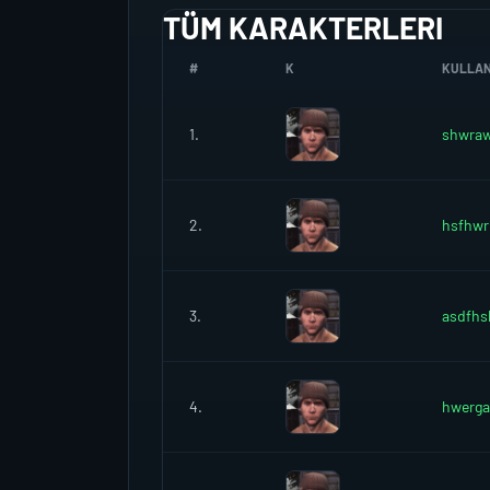
TÜM KARAKTERLERI
#
K
KULLANI
1.
shwra
2.
hsfhwr
3.
asdfh
4.
hwerga