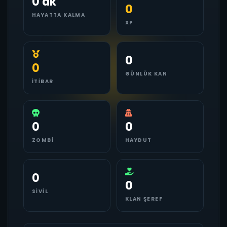
0 dk
0
HAYATTA KALMA
XP
0
0
GÜNLÜK KAN
İTIBAR
0
0
ZOMBI
HAYDUT
0
0
SIVIL
KLAN ŞEREF