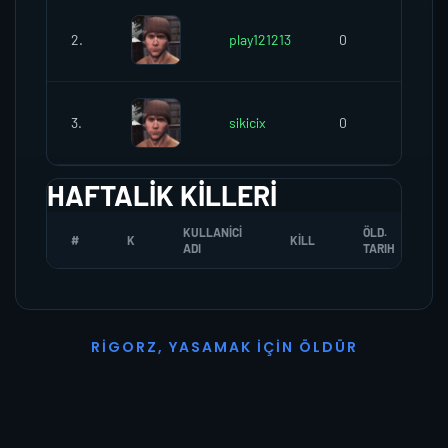
2.
play121213
0
0
3.
sikicix
0
0
HAFTALIK KILLERI
KULLANICI
ÖLD.
#
K
KILL
ADI
TARIH
R
I
G
O
R
Z
,
Y
A
S
A
M
A
K
İ
Ç
I
N
Ö
L
D
Ü
R