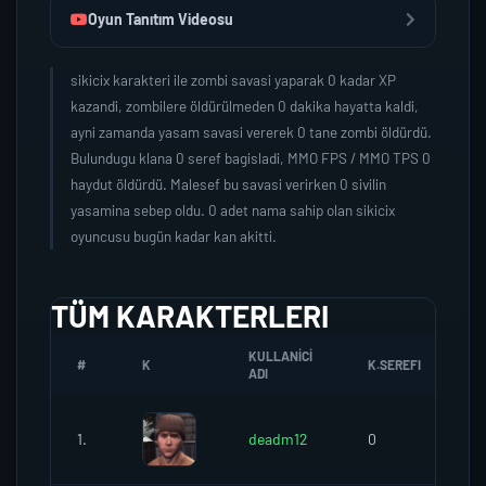
Oyun Tanıtım Videosu
sikicix karakteri ile zombi savasi yaparak 0 kadar XP
kazandi, zombilere öldürülmeden 0 dakika hayatta kaldi,
ayni zamanda yasam savasi vererek 0 tane zombi öldürdü.
Bulundugu klana 0 seref bagisladi, MMO FPS / MMO TPS 0
haydut öldürdü. Malesef bu savasi verirken 0 sivilin
yasamina sebep oldu. 0 adet nama sahip olan sikicix
oyuncusu bugün kadar kan akitti.
TÜM KARAKTERLERI
KULLANICI
#
K
K.SEREFI
Z
ADI
1.
deadm12
0
0