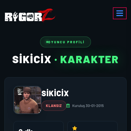
OYUNCU PROFILI
SIKICIX
· KARAKTER
SIKICIX
Kuruluş 30-01-2015
KLANSIZ