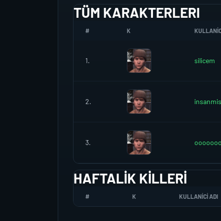
TÜM KARAKTERLERI
#
K
KULLANIC
1.
silicem
2.
insanmi
3.
ooooooo
HAFTALIK KILLERI
#
K
KULLANICI ADI