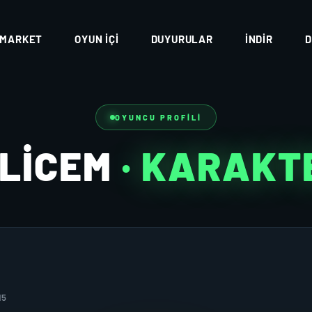
MARKET
OYUN İÇI
DUYURULAR
İNDIR
D
OYUNCU PROFILI
ILICEM
· KARAKT
15