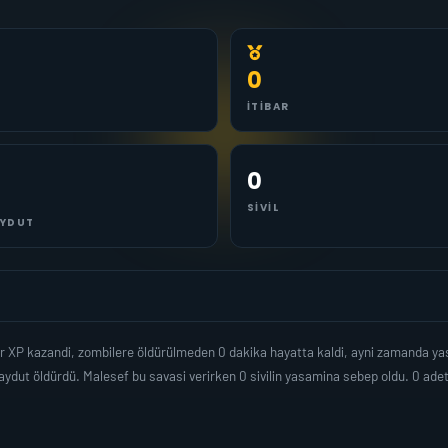
0
İTIBAR
0
SIVIL
YDUT
dar XP kazandi, zombilere öldürülmeden 0 dakika hayatta kaldi, ayni zamanda y
ydut öldürdü. Malesef bu savasi verirken 0 sivilin yasamina sebep oldu. 0 ad