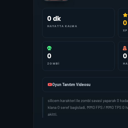
0 dk
0
HAYATTA KALMA
XP
0
0
ZOMBI
HA
Oyun Tanıtım Videosu
silicem karakteri ile zombi savasi yaparak 0 ka
klana 0 seref bagisladi, MMO FPS / MMO TPS 0 ha
akitti.