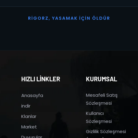
R
I
G
O
R
Z
,
Y
A
S
A
M
A
K
İ
Ç
I
N
Ö
L
D
Ü
R
HIZLI LİNKLER
KURUMSAL
Mesafeli Satış
Anasayfa
Sözleşmesi
indir
Kullanıcı
Klanlar
Sözleşmesi
Market
Gizlilik Sözleşmesi
Duyurular