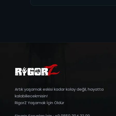
Artık yaşamak eskisi kadar kolay değil, hayatta
kalabiliecekmisin!
RigorZ Yaşamak İçin Öldür
Sipariş Sorunları İçin : +9 0850 304 32 09