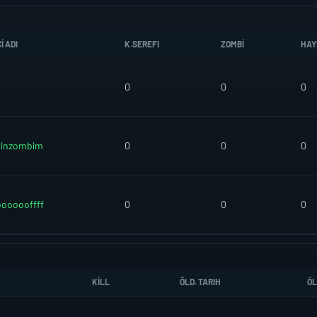
I ADI
K.SEREFI
ZOMBI
HAY
0
0
0
sinzombim
0
0
0
oooooffff
0
0
0
KILL
ÖLD. TARIH
ÖL