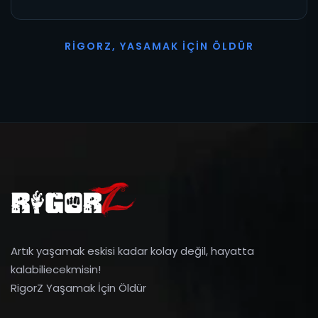
R
I
G
O
R
Z
,
Y
A
S
A
M
A
K
İ
Ç
I
N
Ö
L
D
Ü
R
Artık yaşamak eskisi kadar kolay değil, hayatta
kalabiliecekmisin!
RigorZ Yaşamak İçin Öldür