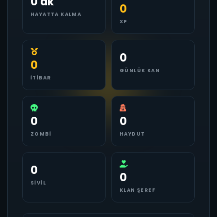
0 dk
0
HAYATTA KALMA
XP
0
0
GÜNLÜK KAN
İTIBAR
0
0
ZOMBI
HAYDUT
0
0
SIVIL
KLAN ŞEREF