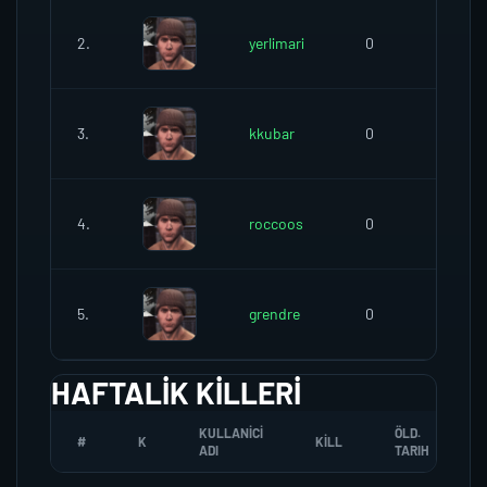
2.
yerlimari
0
0
3.
kkubar
0
0
4.
roccoos
0
0
5.
grendre
0
0
HAFTALIK KILLERI
KULLANICI
ÖLD.
#
K
KILL
ADI
TARIH