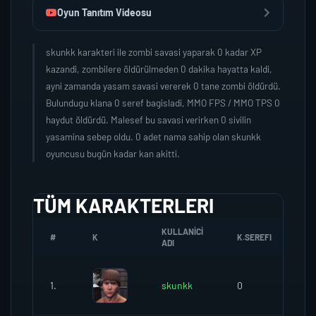
Oyun Tanıtım Videosu
skunkk karakteri ile zombi savasi yaparak 0 kadar XP
kazandi, zombilere öldürülmeden 0 dakika hayatta kaldi,
ayni zamanda yasam savasi vererek 0 tane zombi öldürdü.
Bulundugu klana 0 seref bagisladi, MMO FPS / MMO TPS 0
haydut öldürdü. Malesef bu savasi verirken 0 sivilin
yasamina sebep oldu. 0 adet nama sahip olan skunkk
oyuncusu bugün kadar kan akitti.
TÜM KARAKTERLERI
KULLANICI
#
K
K.SEREFI
ZO
ADI
1.
skunkk
0
0