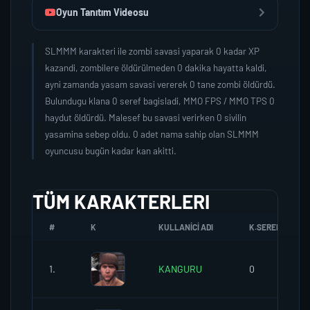
Oyun Tanıtım Videosu
SLMMM karakteri ile zombi savasi yaparak 0 kadar XP
kazandi, zombilere öldürülmeden 0 dakika hayatta kaldi,
ayni zamanda yasam savasi vererek 0 tane zombi öldürdü.
Bulundugu klana 0 seref bagisladi, MMO FPS / MMO TPS 0
haydut öldürdü. Malesef bu savasi verirken 0 sivilin
yasamina sebep oldu. 0 adet nama sahip olan SLMMM
oyuncusu bugün kadar kan akitti.
TÜM KARAKTERLERI
#
K
KULLANICI ADI
K.SEREFI
1.
KANGURU
0