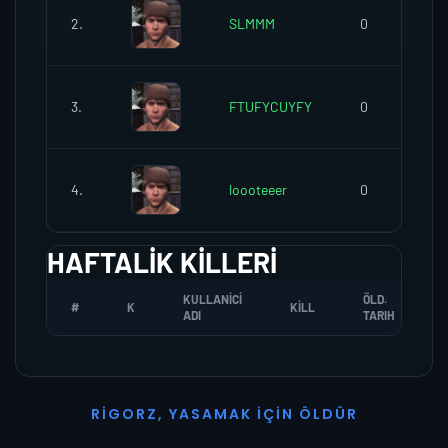
2.
SLMMM
0
3.
FTUFYCUYFY
0
4.
loooteeer
0
HAFTALIK KILLERI
KULLANICI
ÖLD.
#
K
KILL
ADI
TARIH
R
I
G
O
R
Z
,
Y
A
S
A
M
A
K
İ
Ç
I
N
Ö
L
D
Ü
R