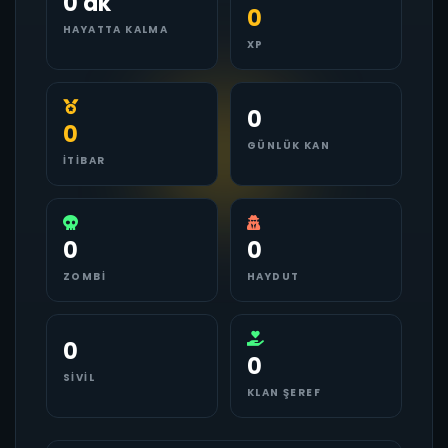
0 dk
0
HAYATTA KALMA
XP
0
0
GÜNLÜK KAN
İTIBAR
0
0
ZOMBI
HAYDUT
0
0
SIVIL
KLAN ŞEREF