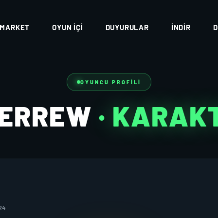
MARKET
OYUN İÇI
DUYURULAR
İNDIR
D
OYUNCU PROFILI
ERREW
· KARAK
24