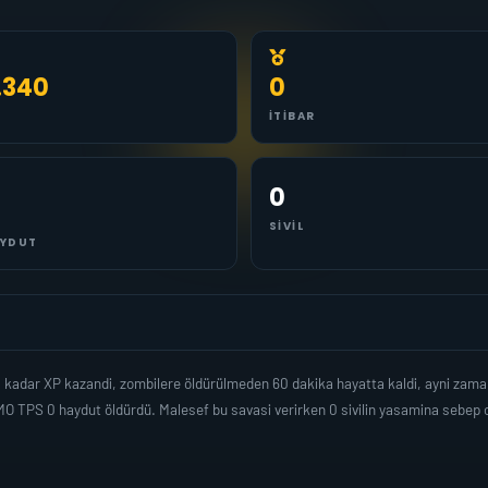
.340
0
İTIBAR
0
SIVIL
YDUT
 kadar XP kazandi, zombilere öldürülmeden 60 dakika hayatta kaldi, ayni zam
O TPS 0 haydut öldürdü. Malesef bu savasi verirken 0 sivilin yasamina sebep