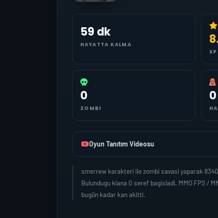
59 dk
8
HAYATTA KALMA
XP
0
0
ZOMBI
HA
Oyun Tanıtım Videosu
smerrew karakteri ile zombi savasi yaparak 8340
Bulundugu klana 0 seref bagisladi, MMO FPS / MM
bugün kadar kan akitti.