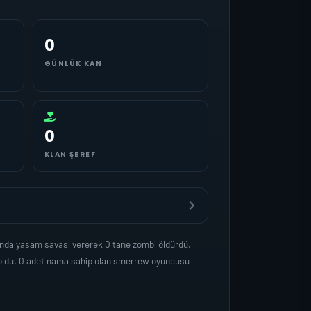
0
GÜNLÜK KAN
0
KLAN ŞEREF
anda yasam savasi vererek 0 tane zombi öldürdü.
 oldu. 0 adet nama sahip olan smerrew oyuncusu