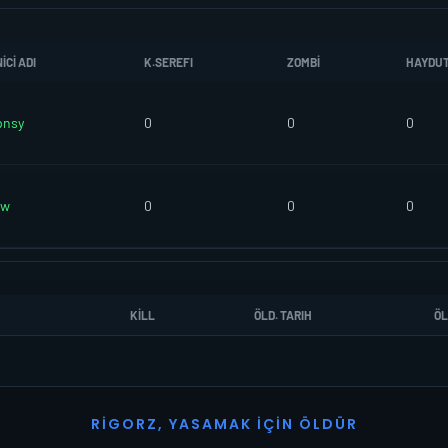
CI ADI
K.SEREFI
ZOMBI
HAYDU
pnsy
0
0
0
ew
0
0
0
KILL
ÖLD. TARIH
ÖL
R
I
G
O
R
Z
,
Y
A
S
A
M
A
K
İ
Ç
I
N
Ö
L
D
Ü
R