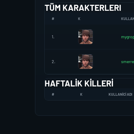
TÜM KARAKTERLERI
#
K
KULLANI
1.
mygro
2.
smerr
HAFTALIK KILLERI
#
K
KULLANICI ADI