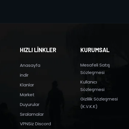
HIZLI LİNKLER
KURUMSAL
Mesafeli Satış
Anasayfa
Sözleşmesi
indir
Kullanıcı
Klanlar
Sözleşmesi
Market
Gizlilik Sözleşmesi
Duyurular
(K.V.K.K)
Sıralamalar
VPNSiz Discord