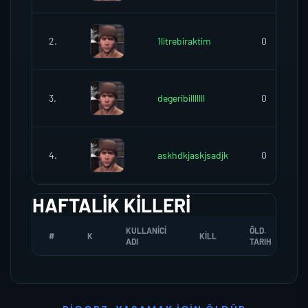
2.
1litrebiraktim
0
3.
degeribilllllll
0
4.
askhdkjaskjsadjk
0
HAFTALIK KILLERI
KULLANICI
ÖLD.
#
K
KILL
ADI
TARIH