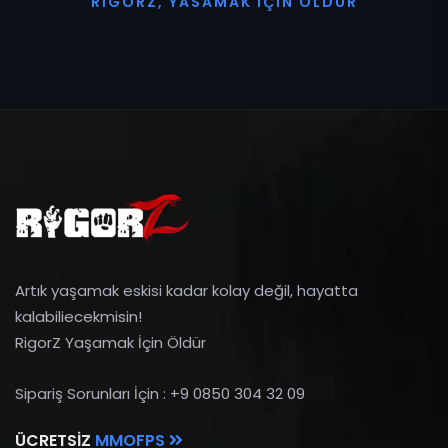
R
I
G
O
R
Z
,
Y
A
S
A
M
A
K
İ
Ç
I
N
Ö
L
D
Ü
R
Artık yaşamak eskisi kadar kolay değil, hayatta
kalabiliecekmisin!
RigorZ Yaşamak İçin Öldür
Sipariş Sorunları İçin : +9 0850 304 32 09
ÜCRETSIZ
MMOFPS