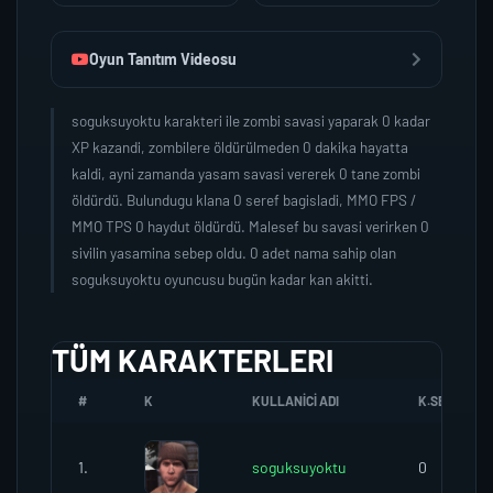
Oyun Tanıtım Videosu
soguksuyoktu karakteri ile zombi savasi yaparak 0 kadar
XP kazandi, zombilere öldürülmeden 0 dakika hayatta
kaldi, ayni zamanda yasam savasi vererek 0 tane zombi
öldürdü. Bulundugu klana 0 seref bagisladi, MMO FPS /
MMO TPS 0 haydut öldürdü. Malesef bu savasi verirken 0
sivilin yasamina sebep oldu. 0 adet nama sahip olan
soguksuyoktu oyuncusu bugün kadar kan akitti.
TÜM KARAKTERLERI
#
K
KULLANICI ADI
K.SEREFI
1.
soguksuyoktu
0