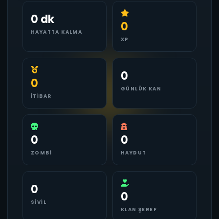
0 dk
0
HAYATTA KALMA
XP
0
0
GÜNLÜK KAN
İTIBAR
0
0
ZOMBI
HAYDUT
0
0
SIVIL
KLAN ŞEREF