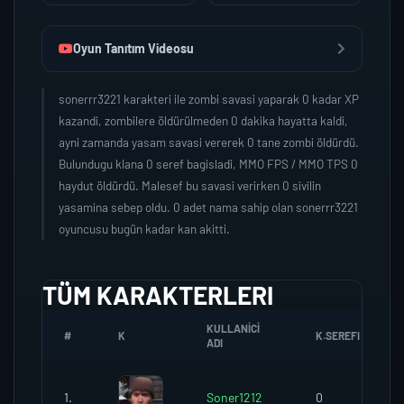
Oyun Tanıtım Videosu
sonerrr3221 karakteri ile zombi savasi yaparak 0 kadar XP
kazandi, zombilere öldürülmeden 0 dakika hayatta kaldi,
ayni zamanda yasam savasi vererek 0 tane zombi öldürdü.
Bulundugu klana 0 seref bagisladi, MMO FPS / MMO TPS 0
haydut öldürdü. Malesef bu savasi verirken 0 sivilin
yasamina sebep oldu. 0 adet nama sahip olan sonerrr3221
oyuncusu bugün kadar kan akitti.
TÜM KARAKTERLERI
KULLANICI
#
K
K.SEREFI
ADI
1.
Soner1212
0