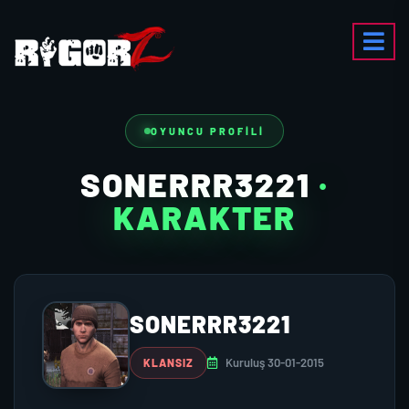
OYUNCU PROFILI
SONERRR3221
·
KARAKTER
SONERRR3221
Kuruluş 30-01-2015
KLANSIZ