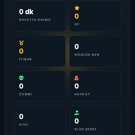
0 dk
0
HAYATTA KALMA
XP
0
0
GÜNLÜK KAN
İTIBAR
0
0
ZOMBI
HAYDUT
0
0
SIVIL
KLAN ŞEREF