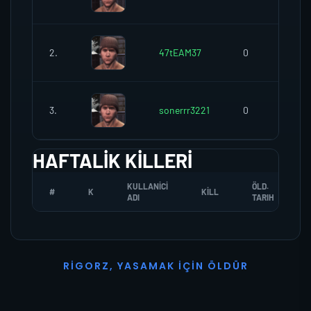
2.
47tEAM37
0
3.
sonerrr3221
0
HAFTALIK KILLERI
KULLANICI
ÖLD.
#
K
KILL
ADI
TARIH
R
I
G
O
R
Z
,
Y
A
S
A
M
A
K
İ
Ç
I
N
Ö
L
D
Ü
R