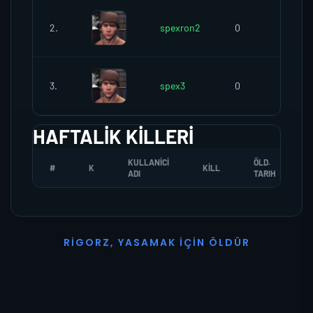
2.
spexron2
0
0
3.
spex3
0
0
HAFTALIK KILLERI
KULLANICI
ÖLD.
#
K
KILL
ADI
TARIH
R
I
G
O
R
Z
,
Y
A
S
A
M
A
K
İ
Ç
I
N
Ö
L
D
Ü
R