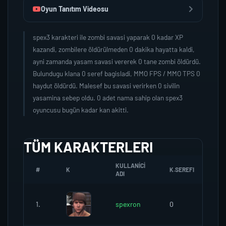
Oyun Tanıtım Videosu
spex3 karakteri ile zombi savasi yaparak 0 kadar XP
kazandi, zombilere öldürülmeden 0 dakika hayatta kaldi,
ayni zamanda yasam savasi vererek 0 tane zombi öldürdü.
Bulundugu klana 0 seref bagisladi, MMO FPS / MMO TPS 0
haydut öldürdü. Malesef bu savasi verirken 0 sivilin
yasamina sebep oldu. 0 adet nama sahip olan spex3
oyuncusu bugün kadar kan akitti.
TÜM KARAKTERLERI
KULLANICI
#
K
K.SEREFI
ZO
ADI
1.
spexron
0
0