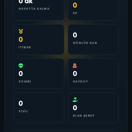
0 dk
0
HAYATTA KALMA
XP
0
0
GÜNLÜK KAN
İTIBAR
0
0
ZOMBI
HAYDUT
0
0
SIVIL
KLAN ŞEREF