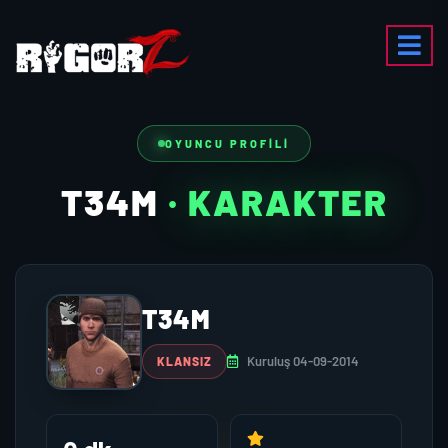
OYUNCU PROFILI
T34M
· KARAKTER
T34M
Kuruluş 04-09-2014
KLANSIZ