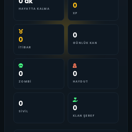
0 dk
0
HAYATTA KALMA
XP
0
0
GÜNLÜK KAN
İTIBAR
0
0
ZOMBI
HAYDUT
0
0
SIVIL
KLAN ŞEREF