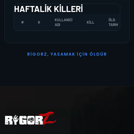
HAFTALIK KILLERI
KULLANICI
ÖLD.
#
K
KILL
ADI
TARIH
R
I
G
O
R
Z
,
Y
A
S
A
M
A
K
İ
Ç
I
N
Ö
L
D
Ü
R