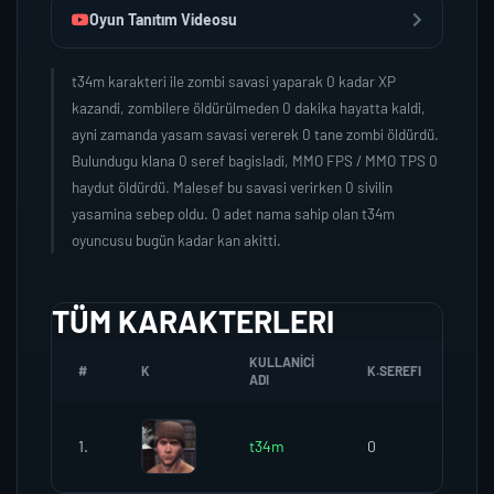
Oyun Tanıtım Videosu
t34m karakteri ile zombi savasi yaparak 0 kadar XP
kazandi, zombilere öldürülmeden 0 dakika hayatta kaldi,
ayni zamanda yasam savasi vererek 0 tane zombi öldürdü.
Bulundugu klana 0 seref bagisladi, MMO FPS / MMO TPS 0
haydut öldürdü. Malesef bu savasi verirken 0 sivilin
yasamina sebep oldu. 0 adet nama sahip olan t34m
oyuncusu bugün kadar kan akitti.
TÜM KARAKTERLERI
KULLANICI
#
K
K.SEREFI
ZO
ADI
1.
t34m
0
0