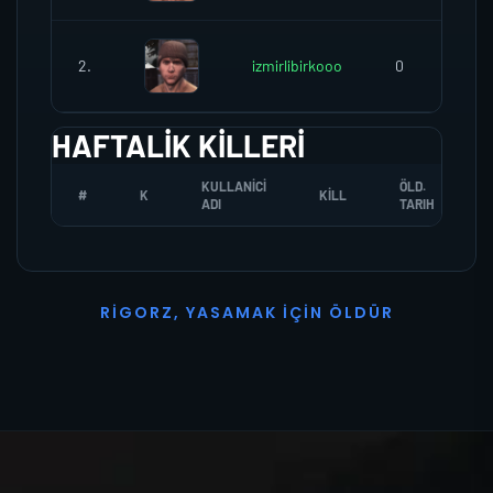
2.
izmirlibirkooo
0
HAFTALIK KILLERI
KULLANICI
ÖLD.
#
K
KILL
ADI
TARIH
R
I
G
O
R
Z
,
Y
A
S
A
M
A
K
İ
Ç
I
N
Ö
L
D
Ü
R