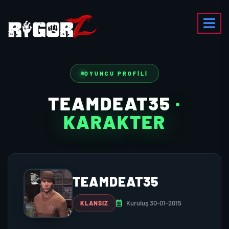
OYUNCU PROFILI
TEAMDEAT35
·
KARAKTER
TEAMDEAT35
Kuruluş 30-01-2015
KLANSIZ