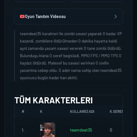
Oyun Tanıtım Videosu
teamdeat35 karakteri ile zombi savasi yaparak 0 kadar XP
kazandi, zombilere öldürülmeden 0 dakika hayatta kaldi,
ayni zamanda yasam savasi vererek 0 tane zombi öldürdü.
Bulundugu klana 0 seref bagisladi, MMO FPS / MMO TPS 0
haydut öldürdü. Malesef bu savasi verirken 0 sivilin
yasamina sebep oldu. 0 adet nama sahip olan teamdeat35
oyuncusu bugün kadar kan akitti.
TÜM KARAKTERLERI
#
K
KULLANICI ADI
K.SEREFI
1.
teamdeat35
0