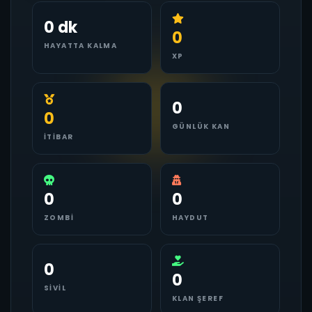
0 dk
0
HAYATTA KALMA
XP
0
0
GÜNLÜK KAN
İTIBAR
0
0
ZOMBI
HAYDUT
0
0
SIVIL
KLAN ŞEREF