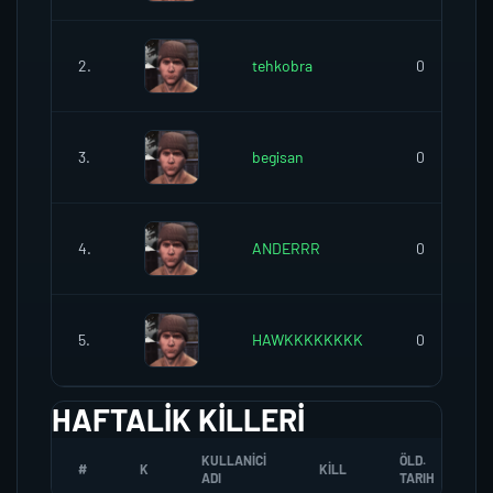
2.
tehkobra
0
3.
begisan
0
4.
ANDERRR
0
5.
HAWKKKKKKKK
0
HAFTALIK KILLERI
KULLANICI
ÖLD.
#
K
KILL
ADI
TARIH