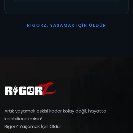
R
I
G
O
R
Z
,
Y
A
S
A
M
A
K
İ
Ç
I
N
Ö
L
D
Ü
R
Artık yaşamak eskisi kadar kolay değil, hayatta
kalabiliecekmisin!
RigorZ Yaşamak İçin Öldür