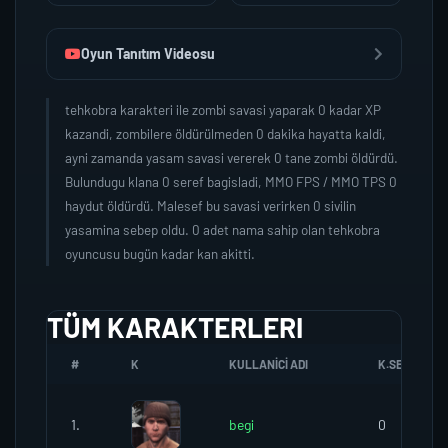
Oyun Tanıtım Videosu
tehkobra karakteri ile zombi savasi yaparak 0 kadar XP
kazandi, zombilere öldürülmeden 0 dakika hayatta kaldi,
ayni zamanda yasam savasi vererek 0 tane zombi öldürdü.
Bulundugu klana 0 seref bagisladi, MMO FPS / MMO TPS 0
haydut öldürdü. Malesef bu savasi verirken 0 sivilin
yasamina sebep oldu. 0 adet nama sahip olan tehkobra
oyuncusu bugün kadar kan akitti.
TÜM KARAKTERLERI
#
K
KULLANICI ADI
K.SEREFI
1.
begi
0