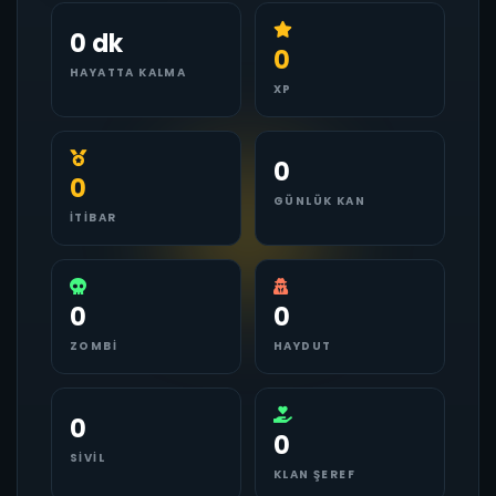
0 dk
0
HAYATTA KALMA
XP
0
0
GÜNLÜK KAN
İTIBAR
0
0
ZOMBI
HAYDUT
0
0
SIVIL
KLAN ŞEREF